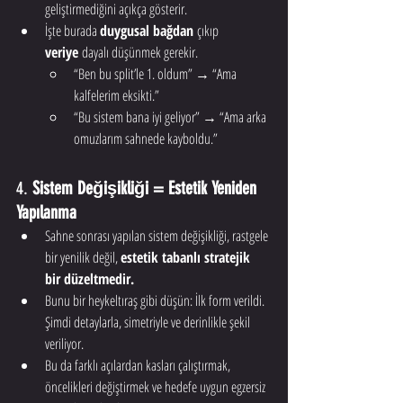
geliştirmediğini açıkça gösterir.
İşte burada 
duygusal bağdan
 çıkıp 
veriye
 dayalı düşünmek gerekir.
“Ben bu split’le 1. oldum” → “Ama 
kalfelerim eksikti.”
“Bu sistem bana iyi geliyor” → “Ama arka 
omuzlarım sahnede kayboldu.”
4. 
Sistem Değişikliği = Estetik Yeniden 
Yapılanma
Sahne sonrası yapılan sistem değişikliği, rastgele 
bir yenilik değil, 
estetik tabanlı stratejik 
bir düzeltmedir.
Bunu bir heykeltıraş gibi düşün: İlk form verildi. 
Şimdi detaylarla, simetriyle ve derinlikle şekil 
veriliyor.
Bu da farklı açılardan kasları çalıştırmak, 
öncelikleri değiştirmek ve hedefe uygun egzersiz 