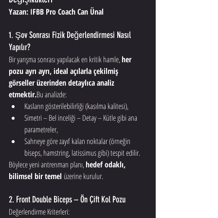
Yazan: IFBB Pro Coach Can Ünal
1. Şov Sonrası Fizik Değerlendirmesi Nasıl 
Yapılır?
Bir yarışma sonrası yapılacak en kritik hamle, 
her 
pozu ayrı ayrı, ideal açılarla çekilmiş 
görseller üzerinden detaylıca analiz 
etmektir.
Bu analizde:
Kasların gösterilebilirliği (kasılma kalitesi),
Simetri – Bel inceliği – Detay – Kütle gibi ana 
parametreler,
Sahneye göre zayıf kalan noktalar (örneğin 
biseps, hamstring, latissimus gibi) tespit edilir.
Böylece yeni antrenman planı, 
hedef odaklı, 
bilimsel bir temel
 üzerine kurulur.
2. Front Double Biceps – Ön Çift Kol Pozu
Değerlendirme Kriterleri: