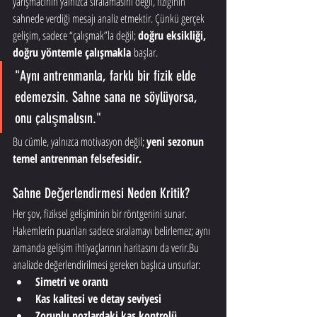
yarışmacının yalnızca sıralamasını değil, fiziğinin 
sahnede verdiği mesajı analiz etmektir. Çünkü gerçek 
gelişim, sadece “çalışmak”la değil; 
doğru eksikliği, 
doğru yöntemle çalışmakla
 başlar.
"Aynı antrenmanla, farklı bir fizik elde 
edemezsin. Sahne sana ne söylüyorsa, 
onu çalışmalısın."
Bu cümle, yalnızca motivasyon değil; 
yeni sezonun 
temel antrenman felsefesidir.
Sahne Değerlendirmesi Neden Kritik?
Her şov, fiziksel gelişiminin bir röntgenini sunar. 
Hakemlerin puanları sadece sıralamayı belirlemez; aynı 
zamanda gelişim ihtiyaçlarının haritasını da verir.Bu 
analizde değerlendirilmesi gereken başlıca unsurlar:
Simetri ve orantı
Kas kalitesi ve detay seviyesi
Zorunlu pozlardaki kas kontrolü