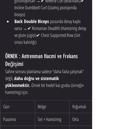
görünüyorsan →✔ Reverse Curl (Brachialis)✔ 
Incline Dumbbell Curl (Uzamış pozisyonda 
biseps)
Back Double Biceps
 pozunda detay kaybı 
varsa →✔ Romanian Deadlift (Hamstring detay 
ve glute çizgisi)✔ Chest Supported Row (Sırt 
ortası kalınlığı)
ÖRNEK : Antrenman Hacmi ve Frekans 
Değişimi
Sahne sonrası planlama sadece "daha fazla çalışmak" 
değil, 
daha doğru ve sistematik 
yüklenmektir.
 Örnek bir hedef kas grubu (örneğin 
hamstring) için:
Gün
Bölge
Yoğunluk
Pazartesi
Sırt + Hamstring
Orta