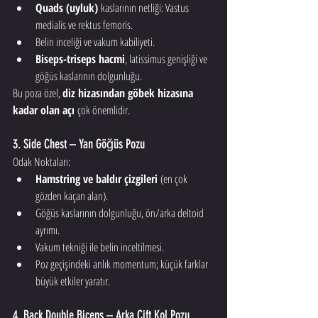
Quads (uyluk)
 kaslarının netliği: Vastus 
medialis ve rektus femoris.
Belin inceliği ve vakum kabiliyeti.
Biseps-triseps hacmi
, latissimus genişliği ve 
göğüs kaslarının dolgunluğu.
Bu poza özel, 
diz hizasından göbek hizasına 
kadar olan açı
 çok önemlidir.
3. Side Chest – Yan Göğüs Pozu
Odak Noktaları:
Hamstring ve baldır çizgileri
 (en çok 
gözden kaçan alan).
Göğüs kaslarının dolgunluğu, ön/arka deltoid 
ayrımı.
Vakum tekniği ile belin inceltilmesi.
Poz geçişindeki anlık momentum; küçük farklar 
büyük etkiler yaratır.
4. Back Double Biceps – Arka Çift Kol Pozu