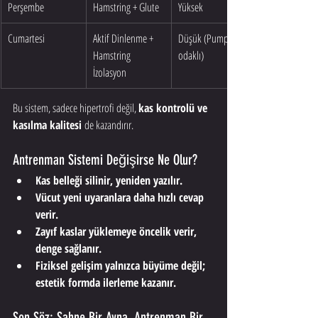
Perşembe
Hamstring + Glute
Yüksek
Cumartesi
Aktif Dinlenme + 
Düşük (Pump 
Hamstring 
odaklı)
İzolasyon
Bu sistem, sadece hipertrofi değil, 
kas kontrolü ve 
kasılma kalitesi
 de kazandırır.
Antrenman Sistemi Değişirse Ne Olur?
Kas belleği silinir, yeniden yazılır.
Vücut yeni uyaranlara daha hızlı cevap 
verir.
Zayıf kaslar yüklemeye öncelik verir, 
denge sağlanır.
Fiziksel gelişim yalnızca büyüme değil; 
estetik formda ilerleme kazanır.
Son Söz: Sahne Bir Ayna, Antrenman Bir 