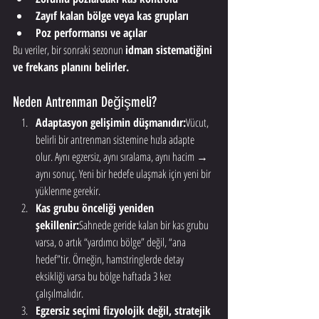
Zayıf kalan bölge veya kas grupları
Poz performansı ve açılar
Bu veriler, bir sonraki sezonun 
idman sistematiğini 
ve frekans planını belirler.
Neden Antrenman Değişmeli?
Adaptasyon gelişimin düşmanıdır:
Vücut, 
belirli bir antrenman sistemine hızla adapte 
olur. Aynı egzersiz, aynı sıralama, aynı hacim → 
aynı sonuç. Yeni bir hedefe ulaşmak için yeni bir 
yüklenme gerekir.
Kas grubu önceliği yeniden 
şekillenir:
Sahnede geride kalan bir kas grubu 
varsa, o artık “yardımcı bölge” değil, “ana 
hedef”tir. Örneğin, hamstringlerde detay 
eksikliği varsa bu bölge haftada 3 kez 
çalışılmalıdır.
Egzersiz seçimi fizyolojik değil, stratejik 