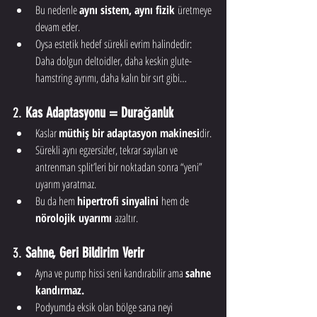
Bu nedenle 
aynı sistem, aynı fizik
 üretmeye 
devam eder.
Oysa estetik hedef sürekli evrim halindedir: 
Daha dolgun deltoidler, daha keskin glute-
hamstring ayrımı, daha kalın bir sırt gibi…
2. 
Kas Adaptasyonu = Durağanlık
Kaslar 
müthiş bir adaptasyon makinesi
dir.
Sürekli aynı egzersizler, tekrar sayıları ve 
antrenman split’leri bir noktadan sonra “yeni” 
uyarım yaratmaz.
Bu da hem 
hipertrofi sinyalini
 hem de 
nörolojik uyarımı
 azaltır.
3. 
Sahne, Geri Bildirim Verir
Ayna ve pump hissi seni kandırabilir ama 
sahne 
kandırmaz.
Podyumda eksik olan bölge sana neyi 