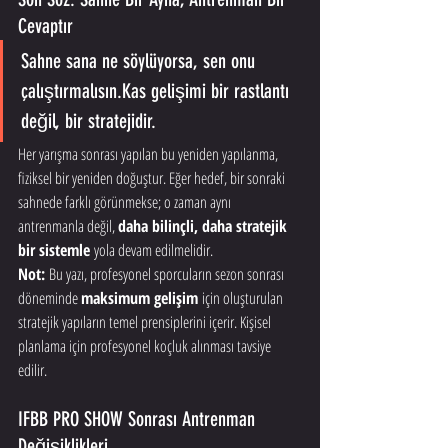
Cevaptır
Sahne sana ne söylüyorsa, sen onu 
çalıştırmalısın.Kas gelişimi bir rastlantı 
değil, bir stratejidir.
Her yarışma sonrası yapılan bu yeniden yapılanma, 
fiziksel bir yeniden doğuştur. Eğer hedef, bir sonraki 
sahnede farklı görünmekse; o zaman aynı 
antrenmanla değil, 
daha bilinçli, daha stratejik 
bir sistemle
 yola devam edilmelidir.
Not:
 Bu yazı, profesyonel sporcuların sezon sonrası 
döneminde 
maksimum gelişim
 için oluşturulan 
stratejik yapıların temel prensiplerini içerir. Kişisel 
planlama için profesyonel koçluk alınması tavsiye 
edilir.
IFBB PRO SHOW Sonrası Antrenman 
Değişiklikleri