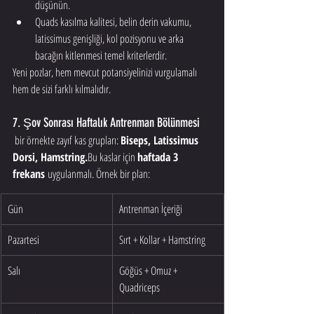
düşünün.
Quads kasılma kalitesi, belin derin vakumu, 
latissimus genişliği, kol pozisyonu ve arka 
bacağın kitlenmesi temel kriterlerdir.
Yeni pozlar, hem mevcut potansiyelinizi vurgulamalı 
hem de sizi farklı kılmalıdır.
7. Şov Sonrası Haftalık Antrenman Bölünmesi
 bir örnekte zayıf kas grupları: 
Biseps, Latissimus 
Dorsi, Hamstring.
Bu kaslar için 
haftada 3 
frekans
 uygulanmalı. Örnek bir plan:
Gün
Antrenman İçeriği
Pazartesi
Sırt + Kollar + Hamstring
Salı
Göğüs + Omuz + 
Quadriceps