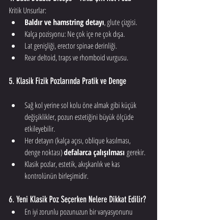
Kritik Unsurlar:
Baldır ve hamstring detayı
, glute çizgisi.
Kalça pozisyonu: Ne çok içe ne çok dışa.
Lat genişliği, erector spinae derinliği.
Rear deltoid, traps ve rhomboid vurgusu.
5. Klasik Fizik Pozlarında Pratik ve Denge
Sağ kol yerine sol kolu öne almak gibi küçük 
değişiklikler, pozun estetiğini büyük ölçüde 
etkileyebilir.
Her detayın (kalça açısı, oblique kasılması, 
denge noktası) 
defalarca çalışılması
 gerekir.
Klasik pozlar, estetik, akışkanlık ve kas 
kontrolünün birleşimidir.
6. Yeni Klasik Poz Seçerken Nelere Dikkat Edilir?
En iyi zorunlu pozunuzun bir varyasyonunu 