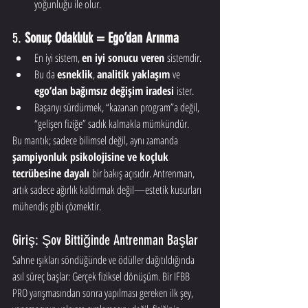
yoğunluğu ile olur.
5. 
Sonuç Odaklılık = Ego’dan Arınma
En iyi sistem, 
en iyi sonucu veren
 sistemdir.
Bu da 
esneklik
, 
analitik yaklaşım
 ve 
ego’dan bağımsız değişim iradesi
 ister.
Başarıyı sürdürmek, “kazanan program”a değil, 
“gelişen fiziğe” sadık kalmakla mümkündür.
Bu mantık; sadece bilimsel değil, aynı zamanda 
şampiyonluk psikolojisine ve koçluk 
tecrübesine dayalı
 bir bakış açısıdır. Antrenman, 
artık sadece ağırlık kaldırmak değil—estetik kusurları 
mühendis gibi çözmektir.
Giriş: Şov Bittiğinde Antrenman Başlar
Sahne ışıkları söndüğünde ve ödüller dağıtıldığında 
asıl süreç başlar: Gerçek fiziksel dönüşüm. Bir IFBB 
PRO yarışmasından sonra yapılması gereken ilk şey, 