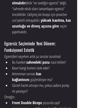
olmalıdır:
Artık “en sevdiğin egzersiz” değil, 
“sahnede eksik olanı tamamlayan egzersiz” 
önceliklidir. Gelişmiş bir biseps için preacher 
curl yeterli olmayabilir; 
yüksek kasılma, kas 
uzunluğu ve direnç açısına göre
 seçim 
yapılmalıdır.
Egzersiz Seçiminde Yeni Dönem: 
Fonksiyonel Estetik
Egzersizleri seçerken artık şu sorular sorulmalı:
Bu hareket 
sahnedeki pozu
 nasıl etkiler?
Kasın hangi kısmını izole eder?
Antrenman sonrası 
kas 
bağlantısını
 güçlendiriyor mu?
Görsel hacmi artırıyor mu, yoksa sadece pump 
mı yaratıyor?
Örneğin:
Front Double Biceps
 pozunda zayıf 