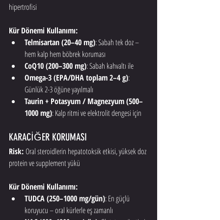
hipertrofisi
Kür Dönemi Kullanımı:
Telmisartan (20–40 mg)
: Sabah tek doz – 
hem kalp hem böbrek koruması
CoQ10 (200–300 mg)
: Sabah kahvaltı ile
Omega-3 (EPA/DHA toplam 2–4 g)
: 
Günlük 2-3 öğüne yayılmalı
Taurin + Potasyum / Magnezyum (500–
1000 mg)
: Kalp ritmi ve elektrolit dengesi için
KARACİĞER KORUMASI
Risk:
 Oral steroidlerin hepatotoksik etkisi, yüksek doz 
protein ve supplement yükü
Kür Dönemi Kullanımı:
TUDCA (250–1000 mg/gün)
: En güçlü 
koruyucu – oral kürlerle eş zamanlı