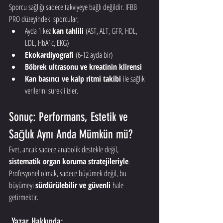
Sporcu sağlığı sadece takviyeye bağlı değildir. IFBB 
PRO düzeyindeki sporcular;
Ayda 1 kez 
kan tahlili
 (AST, ALT, GFR, HDL, 
LDL, HbA1c, EKG)
Ekokardiyografi
 (6-12 ayda bir)
Böbrek ultrasonu ve kreatinin klirensi
Kan basıncı ve kalp ritmi takibi
 ile sağlık 
verilerini sürekli izler.
Sonuç: Performans, Estetik ve 
Sağlık Aynı Anda Mümkün mü?
Evet, ancak sadece anabolik destekle değil, 
sistematik organ koruma stratejileriyle
. 
Profesyonel olmak, sadece büyümek değil, bu 
büyümeyi 
sürdürülebilir ve güvenli
 hale 
getirmektir.
 Yazar Hakkında: