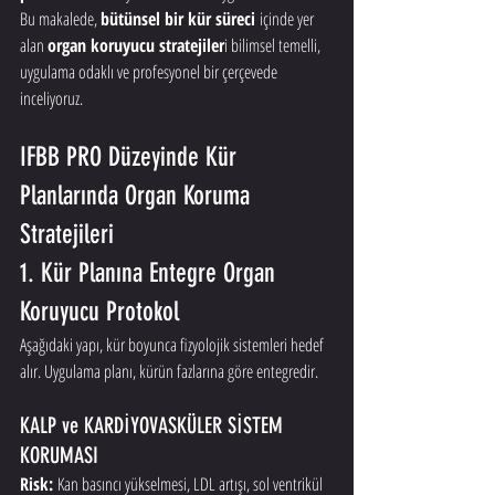
Bu makalede, 
bütünsel bir kür süreci
 içinde yer 
alan 
organ koruyucu stratejiler
i bilimsel temelli, 
uygulama odaklı ve profesyonel bir çerçevede 
inceliyoruz.
IFBB PRO Düzeyinde Kür 
Planlarında Organ Koruma 
Stratejileri
1. Kür Planına Entegre Organ 
Koruyucu Protokol
Aşağıdaki yapı, kür boyunca fizyolojik sistemleri hedef 
alır. Uygulama planı, kürün fazlarına göre entegredir.
KALP ve KARDİYOVASKÜLER SİSTEM 
KORUMASI
Risk:
 Kan basıncı yükselmesi, LDL artışı, sol ventrikül 