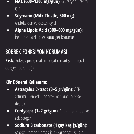
NAC (600–1200 mg/gün)
: Glutatyon üretimi 
için
Silymarin (Milk Thistle, 500 mg)
: 
Antioksidan ve destekleyici
Alpha Lipoic Acid (300–600 mg/gün)
: 
İnsülin duyarlılığı ve karaciğer koruması
BÖBREK FONKSİYON KORUMASI
Risk:
 Yüksek protein alımı, kreatinin artışı, mineral 
dengesi bozukluğu
Kür Dönemi Kullanımı:
Astragalus Extract (3–5 gr/gün)
: GFR 
artırımı – en etkili böbrek koruyucu bitkisel 
destek
Cordyceps (1–2 gr/gün)
: Anti-inflamatuar ve 
adaptogen
Sodium Bicarbonate (1 çay kaşığı/gün)
: 
Asidozu tamponlamak için (karbonatlı su gibi 