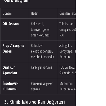
Göre Dağılım
Dönem
Hedef
Önerilen Takviyeler
Off-Season
Kolesterol, 
Telmisartan, 
tansiyon, genel 
Omega-3, CoQ10, 
organ koruması
NAC
Prep / Yarışma 
Böbrek ve 
Astragalus, 
Öncesi
elektrolit dengesi, 
Cordyceps, Taurin, 
metabolik esneklik
Berberin
Oral Kür 
Karaciğer koruma
TUDCA, NAC, 
Aşamaları
Silymarin, ALA
İnsülin/GH 
Pankreas ve şeker 
Metformin, 
Kullanımı
dengesi
Berberin, ALA
3. Klinik Takip ve Kan Değerleri