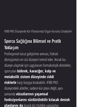
IFBB PRO Düzeyinde Kür Planlarında Organ Koruma Stratejileri
Sporcu Sağlığına Bilimsel ve Pratik 
Yaklaşım
Profesyonel vücut geliştirme arenası, fiziksel 
dönüşümün en üst düzeyini temsil eder. Ancak bu 
düzeye ulaşmak için uygulanan farmakolojik destekler, 
sporcuları 
böbrek, karaciğer, kalp ve 
metabolik sistem düzeyinde ciddi 
risklerle
 karşı karşıya bırakabilir. IFBB PRO 
düzeyindeki atletler, sadece kür planı değil, aynı 
zamanda 
vücutlarının yaşamsal 
fonksiyonlarını sürdürülebilir kılacak destek 
planlarını da
 büyük bir titizlikle uygularlar.