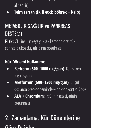
alınabilir)
Telmisartan (ikili etki: böbrek + kalp)
METABOLİK SAĞLIK ve PANKREAS 
DESTEĞİ 
Risk:
 GH, insülin veya yüksek karbonhidrat yükü 
sonrası glukoz duyarlılığının bozulması
Kür Dönemi Kullanımı:
Berberin (500–1000 mg/gün)
: Kan şekeri 
regülasyonu
Metformin (500–1500 mg/gün)
: Düşük 
dozlarda prep döneminde – doktor kontrolünde
ALA + Chromium
: İnsülin hassasiyetinin 
korunması
2. Zamanlama: Kür Dönemlerine 