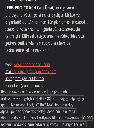
IFBB PRO COACH Can Ünal
, uzun yıllardır 
profesyonel vücut geliştiricilerle çalışan bir koç ve 
organizatördür. Antrenman, kür planlaması, metabolik 
stratejiler ve sahne hazırlığında yüzlerce sporcuyla 
çalışmıştır. Bilimsel ve uygulamalı tecrübeyi bir araya 
getiren içerikleriyle hem sporculara hem de 
takipçilerine ışık tutmaktadır.
web: 
www.ifbbprocoach.com
mail: 
canunal@ifbbprocoach.com
instagram: @vucut.hocasi
youtube : @vucut_hocasi
ifbb pro coach can ünal
vucuthocasi
ifbb pro coach
profesyonel vücut geliştirme
IFBB PRO
sporcu sağlığı
kalp sağlığı
npc turkiye
metabolik sağlık
TUDCA
NAC
ifbb pro turkey
Alpha Lipoic Acid
pankreas desteği
Metformin
Telmisartan
böbrek fonksiyon koruması
kardiyovasküler koruma
Astragalus
CoQ10
Berberin
Cordyceps
Taurin
Silymarin
Omega-3
karaciğer koruması
organ koruma
anabolik destek
kür planlaması