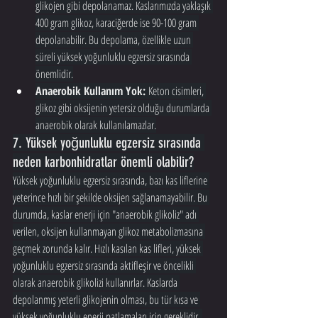
glikojen gibi depolanamaz. Kaslarımızda yaklaşık 
400 gram glikoz, karaciğerde ise 90-100 gram 
depolanabilir. Bu depolama, özellikle uzun 
süreli yüksek yoğunluklu egzersiz sırasında 
önemlidir.
Anaerobik Kullanım Yok:
 Keton cisimleri, 
glikoz gibi oksijenin yetersiz olduğu durumlarda 
anaerobik olarak kullanılamazlar.
7. Yüksek yoğunluklu egzersiz sırasında 
neden karbonhidratlar önemli olabilir?
Yüksek yoğunluklu egzersiz sırasında, bazı kas liflerine 
yeterince hızlı bir şekilde oksijen sağlanamayabilir. Bu 
durumda, kaslar enerji için "anaerobik glikoliz" adı 
verilen, oksijen kullanmayan glikoz metabolizmasına 
geçmek zorunda kalır. Hızlı kasılan kas lifleri, yüksek 
yoğunluklu egzersiz sırasında aktifleşir ve öncelikli 
olarak anaerobik glikolizi kullanırlar. Kaslarda 
depolanmış yeterli glikojenin olması, bu tür kısa ve 
yüksek yoğunluklu enerji patlamaları için gereklidir. 