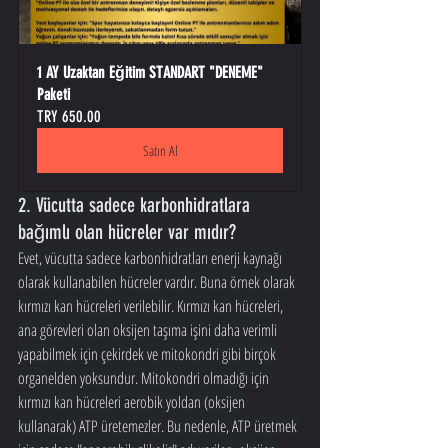
1 AY Uzaktan Eğitim STANDART "DENEME" 
Paketi
TRY 650.00
Satın Al
2. Vücutta sadece karbonhidratlara 
bağımlı olan hücreler var mıdır?
Evet, vücutta sadece karbonhidratları enerji kaynağı 
olarak kullanabilen hücreler vardır. Buna örnek olarak 
kırmızı kan hücreleri verilebilir. Kırmızı kan hücreleri, 
ana görevleri olan oksijen taşıma işini daha verimli 
yapabilmek için çekirdek ve mitokondri gibi birçok 
organelden yoksundur. Mitokondri olmadığı için 
kırmızı kan hücreleri aerobik yoldan (oksijen 
kullanarak) ATP üretemezler. Bu nedenle, ATP üretmek 