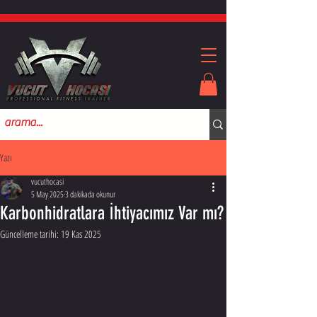
Yazı
vucuthocasi
5 May 2025
3 dakikada okunur
Karbonhidratlara İhtiyacımız Var mı?
Güncelleme tarihi:
19 Kas 2025