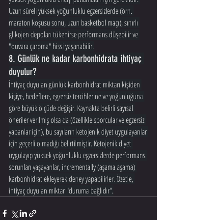
Uzun süreli yüksek yoğunluklu egzersizlerde (örn. 
maraton koşusu sonu, uzun basketbol maçı), sınırlı 
glikojen depoları tükenirse performans düşebilir ve 
"duvara çarpma" hissi yaşanabilir.
8. Günlük ne kadar karbonhidrata ihtiyaç 
duyulur?
İhtiyaç duyulan günlük karbonhidrat miktarı kişiden 
kişiye, hedeflere, egzersiz tercihlerine ve yoğunluğuna 
göre büyük ölçüde değişir. Kaynakta belirli sayısal 
öneriler verilmiş olsa da (özellikle sporcular ve egzersiz 
yapanlar için), bu sayıların ketojenik diyet uygulayanlar 
için geçerli olmadığı belirtilmiştir. Ketojenik diyet 
uygulayıp yüksek yoğunluklu egzersizlerde performans 
sorunları yaşayanlar, incrementally (aşama aşama) 
karbonhidrat ekleyerek deney yapabilirler. Özetle, 
ihtiyaç duyulan miktar "duruma bağlıdır".