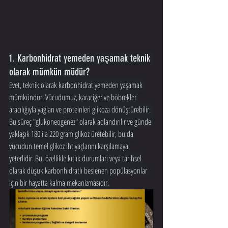
1. Karbonhidrat yemeden yaşamak teknik 
olarak mümkün müdür?
Evet, teknik olarak karbonhidrat yemeden yaşamak 
mümkündür. Vücudumuz, karaciğer ve böbrekler 
aracılığıyla yağları ve proteinleri glikoza dönüştürebilir. 
Bu süreç "glukoneogenez" olarak adlandırılır ve günde 
yaklaşık 180 ila 220 gram glikoz üretebilir, bu da 
vücudun temel glikoz ihtiyaçlarını karşılamaya 
yeterlidir. Bu, özellikle kıtlık durumları veya tarihsel 
olarak düşük karbonhidratlı beslenen popülasyonlar 
için bir hayatta kalma mekanizmasıdır.