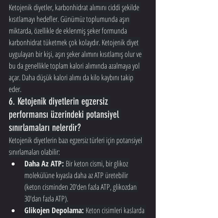
Ketojenik diyetler, karbonhidrat alımını ciddi şekilde 
kısıtlamayı hedefler. Günümüz toplumunda aşırı 
miktarda, özellikle de eklenmiş şeker formunda 
karbonhidrat tüketmek çok kolaydır. Ketojenik diyet 
uygulayan bir kişi, aşırı şeker alımını kısıtlamış olur ve 
bu da genellikle toplam kalori alımında azalmaya yol 
açar. Daha düşük kalori alımı da kilo kaybını takip 
eder.
6. Ketojenik diyetlerin egzersiz 
performansı üzerindeki potansiyel 
sınırlamaları nelerdir?
Ketojenik diyetlerin bazı egzersiz türleri için potansiyel 
sınırlamaları olabilir:
Daha Az ATP:
 Bir keton cismi, bir glikoz 
molekülüne kıyasla daha az ATP üretebilir 
(keton cisminden 20'den fazla ATP, glikozdan 
30'dan fazla ATP).
Glikojen Depolama:
 Keton cisimleri kaslarda 