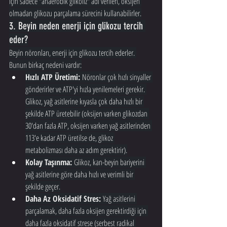
için sadece "anaerobik glikoliz" adı verilen, oksijen 
olmadan glikozu parçalama sürecini kullanabilirler.
3. Beyin neden enerji için glikozu tercih 
eder?
Beyin nöronları, enerji için glikozu tercih ederler. 
Bunun birkaç nedeni vardır:
Hızlı ATP Üretimi:
 Nöronlar çok hızlı sinyaller 
gönderirler ve ATP'yi hızla yenilemeleri gerekir. 
Glikoz, yağ asitlerine kıyasla çok daha hızlı bir 
şekilde ATP üretebilir (oksijen varken glikozdan 
30'dan fazla ATP, oksijen varken yağ asitlerinden 
113'e kadar ATP üretilse de, glikoz 
metabolizması daha az adım gerektirir).
Kolay Taşınma:
 Glikoz, kan-beyin bariyerini 
yağ asitlerine göre daha hızlı ve verimli bir 
şekilde geçer.
Daha Az Oksidatif Stres:
 Yağ asitlerini 
parçalamak, daha fazla oksijen gerektirdiği için 
daha fazla oksidatif strese (serbest radikal 