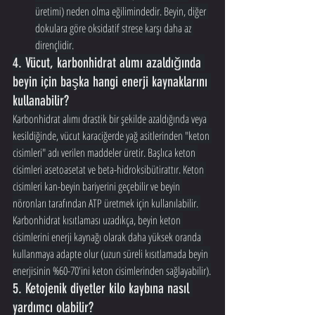
üretimi) neden olma eğilimindedir. Beyin, diğer 
dokulara göre oksidatif strese karşı daha az 
dirençlidir.
4. Vücut, karbonhidrat alımı azaldığında 
beyin için başka hangi enerji kaynaklarını 
kullanabilir?
Karbonhidrat alımı drastik bir şekilde azaldığında veya 
kesildiğinde, vücut karaciğerde yağ asitlerinden "keton 
cisimleri" adı verilen maddeler üretir. Başlıca keton 
cisimleri asetoasetat ve beta-hidroksibütirattır. Keton 
cisimleri kan-beyin bariyerini geçebilir ve beyin 
nöronları tarafından ATP üretmek için kullanılabilir. 
Karbonhidrat kısıtlaması uzadıkça, beyin keton 
cisimlerini enerji kaynağı olarak daha yüksek oranda 
kullanmaya adapte olur (uzun süreli kısıtlamada beyin 
enerjisinin %60-70'ini keton cisimlerinden sağlayabilir).
5. Ketojenik diyetler kilo kaybına nasıl 
yardımcı olabilir?