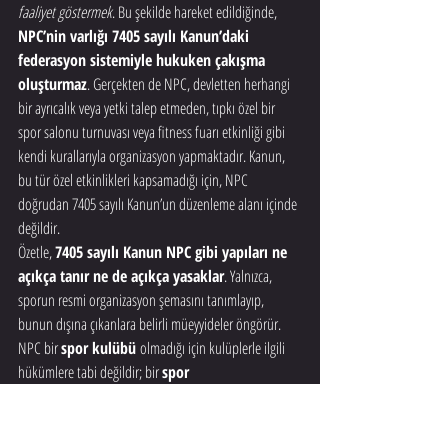
faaliyet göstermek
. Bu şekilde hareket edildiğinde, 
NPC’nin varlığı 7405 sayılı Kanun’daki 
federasyon sistemiyle hukuken çakışma 
oluşturmaz
. Gerçekten de NPC, devletten herhangi 
bir ayrıcalık veya yetki talep etmeden, tıpkı özel bir 
spor salonu turnuvası veya fitness fuarı etkinliği gibi 
kendi kurallarıyla organizasyon yapmaktadır. Kanun, 
bu tür özel etkinlikleri kapsamadığı için, NPC 
doğrudan 7405 sayılı Kanun’un düzenleme alanı içinde 
değildir.
Özetle, 
7405 sayılı Kanun NPC gibi yapıları ne 
açıkça tanır ne de açıkça yasaklar
. Yalnızca, 
sporun resmi organizasyon şemasını tanımlayıp, 
bunun dışına çıkanlara belirli müeyyideler öngörür. 
NPC bir 
spor kulübü
 olmadığı için kulüplerle ilgili 
hükümlere tabi değildir; bir 
spor 
federasyonu
 olmadığı için de federasyon 
hükümlerine tabi değildir. Bu statü belirsizliği, NPC’nin 
hukuki durumunu gri bir alana itmektedir. Tamamen 