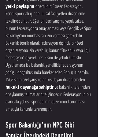
yetki paylaşımı
 önemlidir: Esasen federasyon, 
kendi spor dalı içinde ulusal faaliyetleri düzenleme 
tekeline sahiptir. Eğer bir özel yarışma yapılacaksa, 
bunun federasyonca onaylanması veya Gençlik ve Spor 
Bakanlığı'nın münhasıran izin vermesi gerekebilir. 
Bakanlık teorik olarak federasyon dışında bir özel 
organizasyona izin verebilir; kanun “Bakanlık veya ilgili 
federasyon” diyerek her ikisini de yetkili kılmıştır. 
Uygulamada ise bakanlık genellikle federasyonun 
görüşü doğrultusunda hareket eder. Sonuç itibarıyla, 
TVGFB'nin özel yarışmaları kısıtlayan düzenlemeleri 
hukuki dayanağa sahiptir
 ve bakanlık tarafından 
onaylanmış talimatlar niteliğindedir. Federasyonun bu 
alandaki yetkisi, spor dalının düzeninin korunması 
amacıyla kanunla tanınmıştır.
Spor Bakanlığı'nın NPC Gibi 
Yapılar Üzerindeki Denetimi