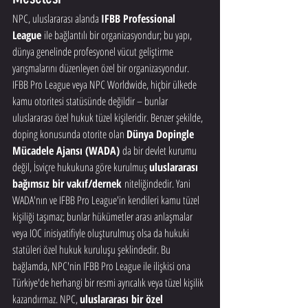
NPC, uluslararası alanda 
IFBB Professional 
League
 ile bağlantılı bir organizasyondur; bu yapı, 
dünya genelinde profesyonel vücut geliştirme 
yarışmalarını düzenleyen özel bir organizasyondur. 
IFBB Pro League veya NPC Worldwide, hiçbir ülkede 
kamu otoritesi statüsünde değildir – bunlar 
uluslararası özel hukuk tüzel kişileridir. Benzer şekilde, 
doping konusunda otorite olan 
Dünya Dopingle 
Mücadele Ajansı (WADA)
 da bir devlet kurumu 
değil, İsviçre hukukuna göre kurulmuş 
uluslararası 
bağımsız bir vakıf/dernek
 niteliğindedir. Yani 
WADA'nın ve IFBB Pro League'in kendileri kamu tüzel 
kişiliği taşımaz; bunlar hükümetler arası anlaşmalar 
veya IOC inisiyatifiyle oluşturulmuş olsa da hukuki 
statüleri özel hukuk kuruluşu şeklindedir. Bu 
bağlamda, NPC'nin IFBB Pro League ile ilişkisi ona 
Türkiye'de herhangi bir resmi ayrıcalık veya tüzel kişilik 
kazandırmaz. NPC, 
uluslararası bir özel 