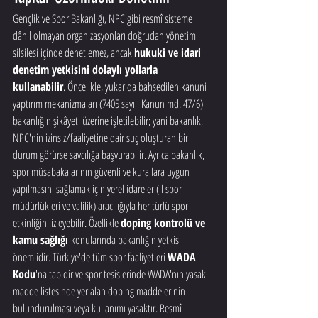
Gençlik ve Spor Bakanlığı, NPC gibi resmî sisteme 
dâhil olmayan organizasyonları doğrudan yönetim 
silsilesi içinde denetlemez, ancak 
hukuki ve idari 
denetim yetkisini dolaylı yollarla 
kullanabilir
. Öncelikle, yukarıda bahsedilen kanuni 
yaptırım mekanizmaları (7405 sayılı Kanun md. 47/6) 
bakanlığın şikâyeti üzerine işletilebilir; yani bakanlık, 
NPC'nin izinsiz/faaliyetine dair suç oluşturan bir 
durum görürse savcılığa başvurabilir. Ayrıca bakanlık, 
spor müsabakalarının güvenli ve kurallara uygun 
yapılmasını sağlamak için yerel idareler (il spor 
müdürlükleri ve valilik) aracılığıyla her türlü spor 
etkinliğini izleyebilir. Özellikle 
doping kontrolü ve 
kamu sağlığı
 konularında bakanlığın yetkisi 
önemlidir. Türkiye'de tüm spor faaliyetleri 
WADA 
Kodu
'na tabidir ve spor tesislerinde WADA'nın yasaklı 
madde listesinde yer alan doping maddelerinin 
bulundurulması veya kullanımı yasaktır. Resmî 