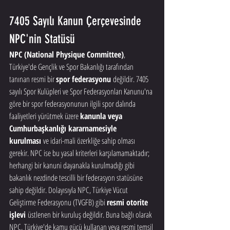
7405 Sayılı Kanun Çerçevesinde 
NPC'nin Statüsü
NPC (National Physique Committee)
, 
Türkiye'de Gençlik ve Spor Bakanlığı tarafından 
tanınan resmi bir 
spor federasyonu
 değildir. 7405 
sayılı Spor Kulüpleri ve Spor Federasyonları Kanunu'na 
göre bir spor federasyonunun ilgili spor dalında 
faaliyetleri yürütmek üzere 
kanunla veya 
Cumhurbaşkanlığı kararnamesiyle 
kurulması
 ve idari-mali özerkliğe sahip olması 
gerekir. NPC ise bu yasal kriterleri karşılamamaktadır; 
herhangi bir kanuni dayanakla kurulmadığı gibi 
bakanlık nezdinde tescilli bir federasyon statüsüne 
sahip değildir. Dolayısıyla NPC, Türkiye Vücut 
Geliştirme Federasyonu (TVGFB) gibi 
resmi otorite 
işlevi
 üstlenen bir kuruluş değildir. Buna bağlı olarak 
NPC, Türkiye'de kamu gücü kullanan veya resmi temsil 