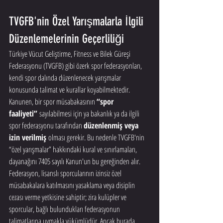
TVGFB'nin Özel Yarışmalarla İlgili 
Düzenlemelerinin Geçerliliği
Türkiye Vücut Geliştirme, Fitness ve Bilek Güreşi 
Federasyonu (TVGFB) gibi özerk spor federasyonları, 
kendi spor dalında düzenlenecek yarışmalar 
konusunda talimat ve kurallar koyabilmektedir. 
Kanunen, bir spor müsabakasının 
“spor 
faaliyeti”
 sayılabilmesi için ya bakanlık ya da ilgili 
spor federasyonu tarafından 
düzenlenmiş veya 
izin verilmiş
 olması gerekir. Bu nedenle TVGFB'nin 
“özel yarışmalar” hakkındaki kural ve sınırlamaları, 
dayanağını 7405 sayılı Kanun'un bu gereğinden alır. 
Federasyon, lisanslı sporcularının izinsiz özel 
müsabakalara katılmasını yasaklama veya disiplin 
cezası verme yetkisine sahiptir; zira kulüpler ve 
sporcular, bağlı bulundukları federasyonun 
talimatlarına uymakla yükümlüdür. Ancak burada 