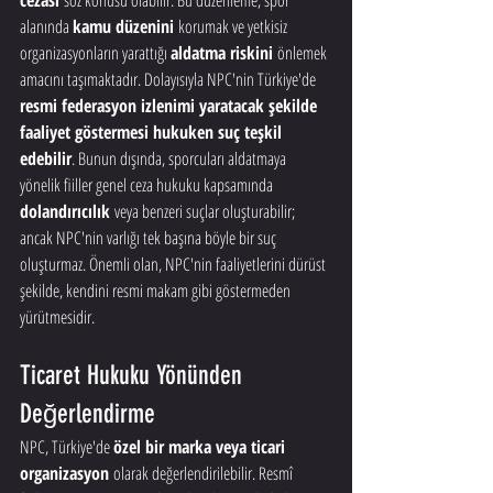
cezası
 söz konusu olabilir. Bu düzenleme, spor 
alanında 
kamu düzenini
 korumak ve yetkisiz 
organizasyonların yarattığı 
aldatma riskini
 önlemek 
amacını taşımaktadır. Dolayısıyla NPC'nin Türkiye'de 
resmi federasyon izlenimi yaratacak şekilde 
faaliyet göstermesi hukuken suç teşkil 
edebilir
. Bunun dışında, sporcuları aldatmaya 
yönelik fiiller genel ceza hukuku kapsamında 
dolandırıcılık
 veya benzeri suçlar oluşturabilir; 
ancak NPC'nin varlığı tek başına böyle bir suç 
oluşturmaz. Önemli olan, NPC'nin faaliyetlerini dürüst 
şekilde, kendini resmi makam gibi göstermeden 
yürütmesidir.
Ticaret Hukuku Yönünden 
Değerlendirme
NPC, Türkiye'de 
özel bir marka veya ticari 
organizasyon
 olarak değerlendirilebilir. Resmî 