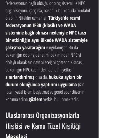
federasyonun bağlı olduğu doping sistemi ile NPC 
organizasyonu çatışırsa, bakanlık bu konuda müdahil 
olabilir. Nitekim uzmanlar, 
Türkiye'de resmi 
federasyonun IFBB (klasik) ve WADA 
sistemine bağlı olması nedeniyle NPC tarzı 
bir etkinliğin aynı ülkede WADA sistemiyle 
çakışma yaratacağını
 vurgulamıştır. Bu da 
bakanlığın doping denetimi bakımından NPC'yi 
dolaylı olarak sınırlayabileceğini gösterir. Kısacası, 
bakanlığın NPC üzerindeki denetim yetkisi 
sınırlandırılmış
 olsa da, 
hukuka aykırı bir 
durum olduğunda yaptırım uygulama
 (izin 
iptali, yasal işlem başlatma) ve genel spor düzenini 
koruma adına 
gözlem
 yetkisi bulunmaktadır.
Uluslararası Organizasyonlarla 
İlişkisi ve Kamu Tüzel Kişiliği 
Meselesi