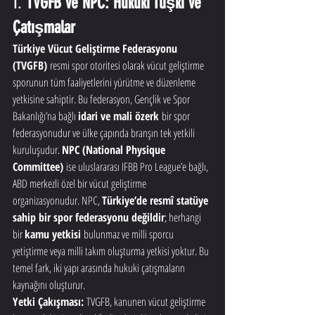
1. 
TVGFB ve NPC: Hukuki İlişki ve 
Çatışmalar
Türkiye Vücut Geliştirme Federasyonu 
(TVGFB)
 resmi spor otoritesi olarak vücut geliştirme 
sporunun tüm faaliyetlerini yürütme ve düzenleme 
yetkisine sahiptir. Bu federasyon, Gençlik ve Spor 
Bakanlığı’na bağlı 
idari ve mali özerk
 bir spor 
federasyonudur ve ülke çapında branşın tek yetkili 
kuruluşudur. 
NPC (National Physique 
Committee)
 ise uluslararası IFBB Pro League’e bağlı, 
ABD merkezli özel bir vücut geliştirme 
organizasyonudur. NPC, 
Türkiye’de resmî statüye 
sahip bir spor federasyonu değildir
; herhangi 
bir 
kamu yetkisi
 bulunmaz ve milli sporcu 
yetiştirme veya milli takım oluşturma yetkisi yoktur. Bu 
temel fark, iki yapı arasında hukuki çatışmaların 
kaynağını oluşturur.
Yetki Çakışması:
 TVGFB, kanunen vücut geliştirme 