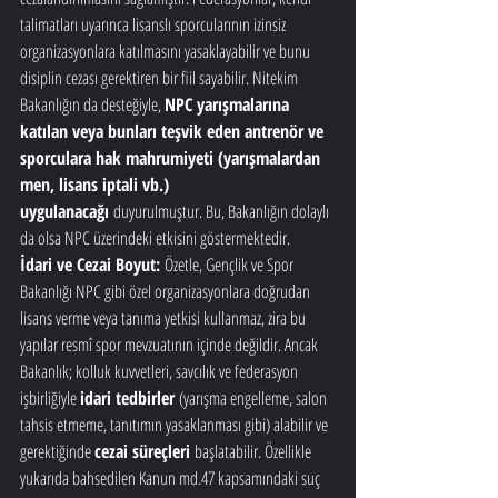
talimatları uyarınca lisanslı sporcularının izinsiz 
organizasyonlara katılmasını yasaklayabilir ve bunu 
disiplin cezası gerektiren bir fiil sayabilir. Nitekim 
Bakanlığın da desteğiyle, 
NPC yarışmalarına 
katılan veya bunları teşvik eden antrenör ve 
sporculara hak mahrumiyeti (yarışmalardan 
men, lisans iptali vb.) 
uygulanacağı
 duyurulmuştur. Bu, Bakanlığın dolaylı 
da olsa NPC üzerindeki etkisini göstermektedir.
İdari ve Cezai Boyut:
 Özetle, Gençlik ve Spor 
Bakanlığı NPC gibi özel organizasyonlara doğrudan 
lisans verme veya tanıma yetkisi kullanmaz, zira bu 
yapılar resmî spor mevzuatının içinde değildir. Ancak 
Bakanlık; kolluk kuvvetleri, savcılık ve federasyon 
işbirliğiyle 
idari tedbirler
 (yarışma engelleme, salon 
tahsis etmeme, tanıtımın yasaklanması gibi) alabilir ve 
gerektiğinde 
cezai süreçleri
 başlatabilir. Özellikle 
yukarıda bahsedilen Kanun md.47 kapsamındaki suç 