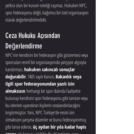
yetkisi olan bir kurum niteliği taşımaz. Hukuken NPC, 
spor federasyonu değil, bağımsız bir özel organizasyon 
olarak değerlendirilmelidir.
Ceza Hukuku Açısından 
Değerlendirme
NPC'nin kendisini bir federasyon gibi göstermesi veya 
sporcuları resmî bir organizasyonda yarışıyor algısıyla 
kandırması, 
hukuken sakıncalı sonuçlar 
doğurabilir
. 7405 sayılı Kanun, 
Bakanlık veya 
ilgili spor federasyonundan yazılı izin 
almaksızın
 herhangi bir spor dalında faaliyette 
bulunup kendisini spor federasyonu gibi tanıtan veya 
bu izlenimi uyandıran kişilerin cezalandırılacağını 
öngörmüştür. Yani, NPC Türkiye'de resmi izin 
olmaksızın yarışma düzenler ve bunu federasyonmuş 
gibi lanse ederse, 
üç aydan bir yıla kadar hapis 