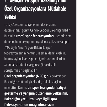
2. 
Gençlik ve Spor Bakanlığı’nın 
Özel Organizasyonlara Müdahale 
Yetkisi
Türkiye’de spor faaliyetlerinin devlet adına 
düzenlenmesi görevi Gençlik ve Spor Bakanlığı’ndadır. 
Bakanlık, 
resmî spor federasyonları
 üzerinde hem 
denetim hem de yaptırım uygulama yetkisine sahiptir. 
7405 sayılı Kanun’a göre Bakanlık, spor 
federasyonlarının her türlü işlemini denetleyebilir, 
hukuka aykırılıklar tespit ettiğinde sorumlulardan 
zararı tahsil edebilir ve gerektiğinde disiplin 
soruşturmaları başlatabilir.
Özel organizasyonlar (NPC gibi)
 bakımından 
Bakanlığın rolü dolaylı olsa da, hukuki araçları 
mevcuttur: Kanun, 
bir spor branşında faaliyet 
gösterme ve yarışma düzenleme yetkisinin, 
Bakanlığın yazılı izni veya ilgili spor 
federasyonunun onayı olmaksızın 