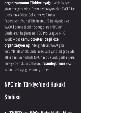
organizasyonun Türkiye ayağı
 olarak faaliyet 
gösterme girişimidir. Resmi federasyon olan TVGFB ise 
Uluslararası Vücut Geliştirme ve Fitness 
Federasyonu'nun (IFBB Amateur/Elite) üyesidir ve 
WADA koduna tâbidir. Sonuç olarak NPC'nin 
uluslararası bağlantıları (IFBB Pro League, NPC 
Worldwide) 
kamu otoritesi değil özel 
organizasyon ağı
 niteliğindedir; WADA gibi 
kurumlar da ancak ulusal mevzuata yansıtıldığı ölçüde 
etkili olur. Bu nedenle NPC'nin bu kuruluşlarla ilişkisi, 
Türkiye'de hukuki statüsünü 
resmîleştirmez
 veya 
kamu tüzel kişiliğine dönüştürmez.
NPC’nin Türkiye’deki Hukuki 
Statüsü