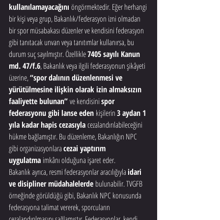
kullanılamayacağını
 öngörmektedir. Eğer herhangi 
bir kişi veya grup, Bakanlık/federasyon izni olmadan 
bir spor müsabakası düzenler ve kendisini federasyon 
gibi tanıtacak unvan veya tanıtımlar kullanırsa, bu 
durum suç sayılmıştır. Özellikle 
7405 sayılı Kanun 
md. 47/f.6
, Bakanlık veya ilgili federasyonun şikâyeti 
üzerine, 
“spor dalının düzenlenmesi ve 
yürütülmesine ilişkin olarak izin almaksızın 
faaliyette bulunan”
 ve kendisini 
spor 
federasyonu gibi lanse eden
 kişilerin 
3 aydan 1 
yıla kadar hapis cezasıyla
 cezalandırılabileceğini 
hükme bağlamıştır. Bu düzenleme, Bakanlığın NPC 
gibi organizasyonlara 
cezai yaptırım 
uygulatma
 imkânı olduğuna işaret eder.
Bakanlık ayrıca, resmi federasyonlar aracılığıyla 
idari 
ve disipliner müdahalelerde
 bulunabilir. TVGFB 
örneğinde görüldüğü gibi, Bakanlık NPC konusunda 
federasyona talimat vererek, sporcuların 
cezalandırılmasını sağlamıştır. Federasyonlar, kendi 