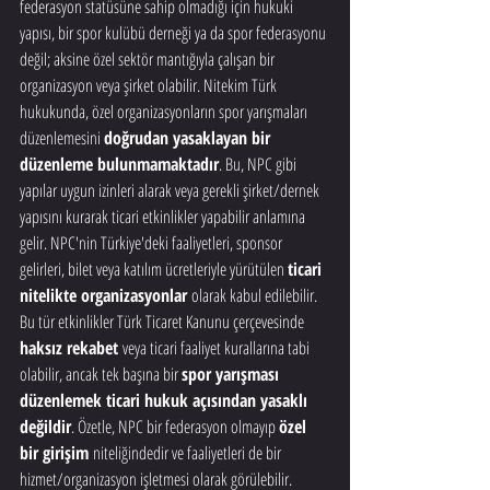
federasyon statüsüne sahip olmadığı için hukuki 
yapısı, bir spor kulübü derneği ya da spor federasyonu 
değil; aksine özel sektör mantığıyla çalışan bir 
organizasyon veya şirket olabilir. Nitekim Türk 
hukukunda, özel organizasyonların spor yarışmaları 
düzenlemesini 
doğrudan yasaklayan bir 
düzenleme bulunmamaktadır
. Bu, NPC gibi 
yapılar uygun izinleri alarak veya gerekli şirket/dernek 
yapısını kurarak ticari etkinlikler yapabilir anlamına 
gelir. NPC'nin Türkiye'deki faaliyetleri, sponsor 
gelirleri, bilet veya katılım ücretleriyle yürütülen 
ticari 
nitelikte organizasyonlar
 olarak kabul edilebilir. 
Bu tür etkinlikler Türk Ticaret Kanunu çerçevesinde 
haksız rekabet
 veya ticari faaliyet kurallarına tabi 
olabilir, ancak tek başına bir 
spor yarışması 
düzenlemek ticari hukuk açısından yasaklı 
değildir
. Özetle, NPC bir federasyon olmayıp 
özel 
bir girişim
 niteliğindedir ve faaliyetleri de bir 
hizmet/organizasyon işletmesi olarak görülebilir.