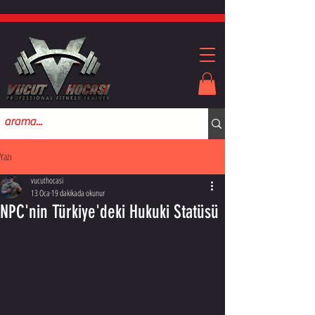
Yazı
vucuthocasi
13 Oca
19 dakikada okunur
NPC'nin Türkiye'deki Hukuki Statüsü