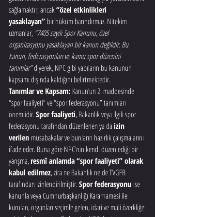
sağlamaktır; ancak 
“özel etkinlikleri 
yasaklayan”
 bir hüküm barındırmaz. Nitekim 
uzmanlar, 
“7405 sayılı Spor Kanunu, özel 
organizasyonu yasaklayan bir kanun değildir. Bu 
kanun, federasyonları ve kamu spor düzenini 
tanımlar”
 diyerek, NPC gibi yapıların bu kanunun 
kapsamı dışında kaldığını belirtmektedir.
Tanımlar ve Kapsam:
 Kanun’un 2. maddesinde 
“spor faaliyeti” ve “spor federasyonu” tanımları 
önemlidir. 
Spor faaliyeti
, Bakanlık veya ilgili spor 
federasyonu tarafından düzenlenen ya da 
izin 
verilen
 müsabakalar ve bunların hazırlık çalışmalarını 
ifade eder. Buna göre NPC’nin kendi düzenlediği bir 
yarışma, 
resmî anlamda “spor faaliyeti” olarak 
kabul edilmez
, zira ne Bakanlık ne de TVGFB 
tarafından izinlendirilmiştir. 
Spor federasyonu
 ise 
kanunla veya Cumhurbaşkanlığı Kararnamesi ile 
kurulan, organları seçimle gelen, idari ve mali özerkliğe 