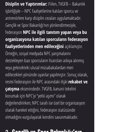
Disiplin ve Yaptırımlar:
 Fiilen, TVGFB – Bakanlık 
işbirliğiyle – NPC faaliyetlerine katılan sporcu ve 
antrenörlere karşı disiplin cezaları uygulamaktadır. 
Gençlik ve Spor Bakanlığı’nın yönlendirmesiyle, 
federasyon 
NPC ile ilgili tanıtım yapan veya bu 
organizasyona katılan sporcuların federasyon 
faaliyetlerinden men edileceğini
 açıklamıştır. 
Örneğin, sosyal medyada NPC yarışmalarını 
destekleyen bazı sporcuların lisansları askıya alınmış 
veya gelecekteki ulusal müsabakalardan men 
edilecekleri yönünde uyarılar yapılmıştır. Sonuç olarak, 
resmi federasyon ile NPC arasındaki ilişki 
rekabet ve 
çatışma
 eksenindedir. TVGFB, kanuni tekelini 
korumak için NPC’yi “yetki aşımı” olarak 
değerlendirirken; NPC tarafı ise özel bir organizasyon 
olarak hareket ettiğini, federasyon statüsünde 
olmadığını vurgulayarak kendini savunmaktadır.