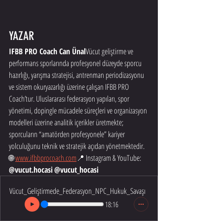
YAZAR 
IFBB PRO Coach Can Ünal
Vücut geliştirme ve 
performans sporlarında profesyonel düzeyde sporcu 
hazırlığı, yarışma stratejisi, antrenman periodizasyonu 
ve sistem okuryazarlığı üzerine çalışan IFBB PRO 
Coach’tur. Uluslararası federasyon yapıları, spor 
yönetimi, dopingle mücadele süreçleri ve organizasyon 
modelleri üzerine analitik içerikler üretmekte; 
sporcuların “amatörden profesyonele” kariyer 
yolculuğunu teknik ve stratejik açıdan yönetmektedir.
🌐 
www.ifbbprocoach.com
📍 Instagram & YouTube: 
@vucut.hocasi
@vucut_hocasi
Vücut_Geliştirmede_Federasyon_NPC_Hukuk_Savaşı
18:16