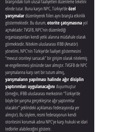
branşındaki tüm ulusal faaliyetleri düzenleme tekelini 
elinde tutar. Buna karşın NPC, Türkiye’de 
özel 
yarışmalar
 düzenleyerek fiilen aynı branşta etkinlik 
göstermektedir. Bu durum, 
otorite çatışmasına
 yol 
açmaktadır: TVGFB, NPC’nin düzenlediği 
organizasyonları kendi yetki alanına müdahale olarak 
görmektedir. Nitekim uluslararası IFBB (Amatör) 
yönetimi, NPC’nin Türkiye’de faaliyet göstermesini 
“mevcut otoriteyi sarsacak” bir girişim olarak nitelemiş 
ve engellenmesi yönünde tavır almıştır. TVGFB de NPC 
yarışmalarına karşı sert bir tutum almış, 
yarışmaların yapılması halinde ağır disiplin 
yaptırımları uygulanacağını
 duyurmuştur 
(örneğin, IFBB uluslararası merkezinin “Türkiye’de 
böyle bir yarışma gerçekleşirse ağır yaptırımlar 
olacaktır” şeklindeki açıklaması federasyonda yer 
almıştır). Bu söylem, resmi federasyonun kendi 
otoritesini korumak adına NPC’ye karşı hukuki ve idari 
tedbirler alabileceğini gösterir.