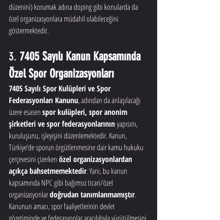
düzenini) korumak adına doping gibi konularda da 
özel organizasyonlara müdahil olabileceğini 
göstermektedir.
3. 
7405 Sayılı Kanun Kapsamında 
Özel Spor Organizasyonları
7405 Sayılı Spor Kulüpleri ve Spor 
Federasyonları Kanunu
, adından da anlaşılacağı 
üzere esasen 
spor kulüpleri, spor anonim 
şirketleri ve spor federasyonlarının
 yapısını, 
kuruluşunu, işleyişini düzenlemektedir. Kanun, 
Türkiye’de sporun örgütlenmesine dair kamu hukuku 
çerçevesini çizerken 
özel organizasyonlardan 
açıkça bahsetmemektedir
. Yani, bu kanun 
kapsamında NPC gibi bağımsız ticari/özel 
organizasyonlar 
doğrudan tanımlanmamıştır
. 
Kanunun amacı, spor faaliyetlerinin devlet 
gözetiminde ve federasyonlar aracılığıyla yürütülmesini 