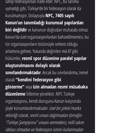
sahip federasyonları ifade eder. NPC, bu tanıma 
uymadığı gibi, Türkiye’de bir federasyon olarak da 
kurulmamıştır. Dolayısıyla 
NPC, 7405 sayılı 
Kanun’un tanımladığı kurumsal yapılardan 
biri değildir
 ve kanunun doğrudan muhatabı olmaz.
Kanun’da özel organizasyonlardan bahsedilmemesi, bu 
tür organizasyonların bütünüyle serbest olduğu 
anlamına gelmez. Yukarıda değinilen md.47 gibi 
hükümler, 
resmî spor düzenine paralel yapılar 
oluşturulmasını dolaylı olarak 
sınırlandırmaktadır
. Ancak bu sınırlandırma, temel 
olarak 
“kendini federasyon gibi 
gösterme”
 veya 
izin almadan resmi müsabaka 
düzenleme
 fiillerine yöneliktir. NPC Türkiye 
organizasyonu, kendi duruşunu Kanun karşısında 
şöyle konumlandırmaktadır: 
özel bir şirket/marka 
etkinliği olarak, resmî unvan dağıtmadan (örneğin 
“Türkiye Şampiyonu” unvanı vermeden), milli takım 
iddiası olmadan ve federasyon ismini kullanmadan 