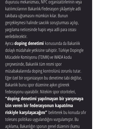
duyurusu mekanizması, NPC organizatörlerinin veya 
katılımcılarının Bakanlık/federasyon şikâyetiyle adli 
takibata uğramasını mümkün kılar. Bunun 
gerçekleşmesi halinde savcılık soruşturması açılıp, 
yargılama neticesinde hapis veya adli para cezası 
verilebilecektir.
Ayrıca 
doping denetimi
 konusunda da Bakanlık 
dolaylı müdahale yetkisine sahiptir. Türkiye Dopingle 
Mücadele Komisyonu (TDMK) ve WADA kodu 
çerçevesinde, Bakanlık tüm resmi spor 
müsabakalarında doping kontrolünü zorunlu tutar. 
Eğer özel bir organizasyon bu denetime tabi değilse, 
Bakanlık bunu spor düzenine aykırı görerek 
federasyonu uyarabilir. Nitekim spor otoriteleri, 
“doping denetimi yapılmayan bir yarışmaya 
izin veren bir federasyonun kapatılma 
riskiyle karşılaşacağını”
 belirterek bu konuda sıfır 
tolerans politikası uygulandığını vurgulamıştır. Bu 
açıklama, Bakanlığın sporun genel düzenini (kamu 