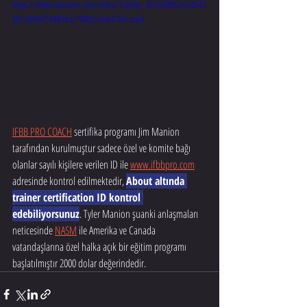
https://video.wixstatic.com/video/1c0e0e_367600f02e2c4645
b9c3d90cf794b9ba/1080p/mp4/file.mp4
IFBB PRO COACH
 sertifika programı Jim Manion 
tarafından kurulmuştur sadece özel ve komite bağı 
olanlar sayılı kişilere verilen ID ile 
www.ifbbpro.com
adresinde kontrol edilmektedir, 
About altında 
trainer certification ID kontrol 
edebiliyorsunuz
. Tyler Manion şuanki anlaşmaları 
neticesinde 
NASM
 ile Amerika ve Canada 
vatandaşlarına özel halka açık bir eğitim programı 
başlatılmıştır 2000 dolar değerindedir.