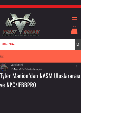
Yazı
vucuthocasi
25 May 2025
2 dakikada okunur
Tyler Manion'dan NASM Uluslararası
ve NPC/IFBBPRO