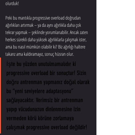
olurduk!
Peki bu mantıkla progressive overload doğrudan 
ağırlıkları artırmak – ya da aynı ağırlıkla daha çok 
tekrar yapmak – şeklinde yorumlanabilir. Ancak zaten 
herkes sürekli daha yüksek ağırlıklarla çalışmak ister, 
ama bu nasıl mümkün olabilir ki? Biz ağırlığı haltere 
takarız ama kaldıramayız, sonuç hüsran olur.
İşte bu yüzden unutulmamalıdır ki 
progressive overload bir sonuçtur! Sizin 
doğru antrenman yapmanız doğal olarak 
bu “yeni seviyelere adaptasyonu” 
sağlayacaktır. Verimsiz bir antrenman 
yapıp vücudunuzun dinlenmesine izin 
vermeden körü körüne zorlamaya 
çalışmak progressive overload değildir!