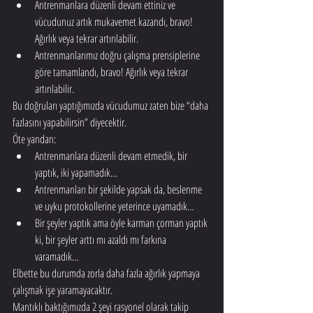
Antrenmanlara düzenli devam ettiniz ve 
vücudunuz artık mukavemet kazandı, bravo! 
Ağırlık veya tekrar artırılabilir.
Antrenmanlarımız doğru çalışma prensiplerine 
göre tamamlandı, bravo! Ağırlık veya tekrar 
artırılabilir.
Bu doğruları yaptığımızda vücudumuz zaten bize “daha 
fazlasını yapabilirsin” diyecektir.
Öte yandan:
Antrenmanlara düzenli devam etmedik, bir 
yaptık, iki yapamadık…
Antrenmanları bir şekilde yapsak da, beslenme 
ve uyku protokollerine yeterince uyamadık…
Bir şeyler yaptık ama öyle karman çorman yaptık 
ki, bir şeyler arttı mı azaldı mı farkına 
varamadık…
Elbette bu durumda zorla daha fazla ağırlık yapmaya 
çalışmak işe yaramayacaktır.
Mantıklı baktığımızda 2 şeyi rasyonel olarak takip 