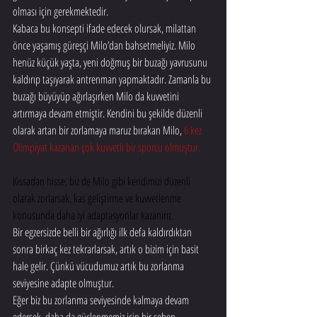
olması için gerekmektedir.
Kabaca bu konsepti ifade edecek olursak, milattan 
önce yaşamış güreşçi Milo’dan bahsetmeliyiz. Milo 
henüz küçük yaşta, yeni doğmuş bir buzağı yavrusunu 
kaldırıp taşıyarak antrenman yapmaktadır. Zamanla bu 
buzağı büyüyüp ağırlaşırken Milo da kuvvetini 
artırmaya devam etmiştir. Kendini bu şekilde düzenli 
olarak artan bir zorlamaya maruz bırakan Milo, 
6 kez 
Olimpiyat kazanan çok kuvvetli bir sporcu olmuştur. 
Kıssadan hisse, biz de Milo gibi kendimizi düzenli 
olarak zorlarsak, kas geliştirme ve kuvvetlenme 
konusunda daha iyi adaptasyonlar kazanırız.
Bir egzersizde belli bir ağırlığı ilk defa kaldırdıktan 
sonra birkaç kez tekrarlarsak, artık o bizim için basit 
hale gelir. Çünkü vücudumuz artık bu zorlanma 
seviyesine adapte olmuştur.
Eğer biz bu zorlanma seviyesinde kalmaya devam 