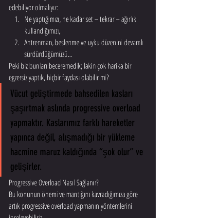
edebiliyor olmalıyız:
Ne yaptığımızı, ne kadar set – tekrar – ağırlık 
kullandığımızı,
Antrenman, beslenme ve uyku düzenini devamlı 
sürdürdüğümüzü…
Peki biz bunları beceremedik; lakin çok harika bir 
egzersiz yaptık, hiçbir faydası olabilir mi?
Vücut geliştirmede bahsedilen kasları 
şaşırtmak aslında progressive overload 
yapmaktır. Kaslarımız farklı hareketler 
yapınca değil, alışmadığı bir yükleme 
hacmine maruz kaldığında “şok olur” ve 
gelişirler.
Progressive Overload Nasıl Sağlanır?
Bu konunun önemi ve mantığını kavradığımıza göre 
artık progressive overload yapmanın yöntemlerini 
inceleyebiliriz.