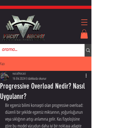
Yazı
vucuthocasi
16 Eki 2024
3 dakikada okunur
Progressive Overload Nedir? Nasıl
Uygulanır?
Bir egzersiz bilimi konsepti olan progressive overload: 
düzenli bir şekilde egzersiz miktarının, yoğunluğunun 
veya sıklığının artışı anlamına gelir. Kas fizyolojisine 
göre bu model vücudun daha iyi bir noktaya adapte 