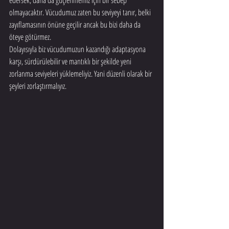
edersek, daha da güçlenmemiz için bir sebep 
olmayacaktır. Vücudumuz zaten bu seviyeyi tanır, belki 
zayıflamasının önüne geçilir ancak bu bizi daha da 
öteye götürmez.
Dolayısıyla biz vücudumuzun kazandığı adaptasyona 
karşı, sürdürülebilir ve mantıklı bir şekilde yeni 
zorlanma seviyeleri yüklemeliyiz. Yani düzenli olarak bir 
şeyleri zorlaştırmalıyız.