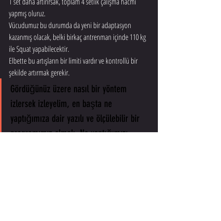
1 set daha artırırsak, toplam 4 setlik çalışma hacmi 
yapmış oluruz.
Vücudumuz bu durumda da yeni bir adaptasyon 
kazanmış olacak, belki birkaç antrenman içinde 110 kg 
ile Squat yapabilecektir.
Elbette bu artışların bir limiti vardır ve kontrollü bir 
şekilde artırmak gerekir.
Gördüğünüz üzere nasıl bir yöntem 
izlersek izleyelim, en başta ne 
yaptığımıza dair yazılı ve ölçülebilir bir 
programımız olmalı. Ne yaptığımızı 
bilmediğimizde, nasıl ağırlık artırabiliriz 
ki?