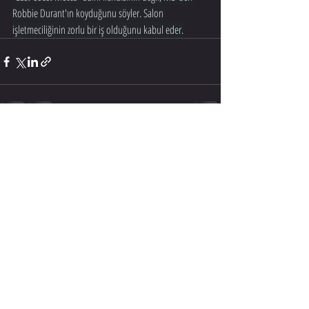
Robbie Durant'ın koyduğunu söyler. Salon 
işletmeciliğinin zorlu bir iş olduğunu kabul eder.
Son Yazılar
Hepsini Gör