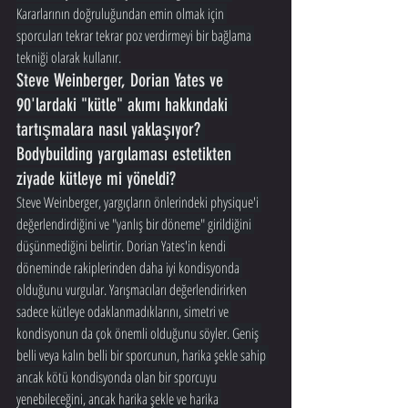
Kararlarının doğruluğundan emin olmak için 
sporcuları tekrar tekrar poz verdirmeyi bir bağlama 
tekniği olarak kullanır.
Steve Weinberger, Dorian Yates ve 
90'lardaki "kütle" akımı hakkındaki 
tartışmalara nasıl yaklaşıyor? 
Bodybuilding yargılaması estetikten 
ziyade kütleye mi yöneldi?
Steve Weinberger, yargıçların önlerindeki physique'i 
değerlendirdiğini ve "yanlış bir döneme" girildiğini 
düşünmediğini belirtir. Dorian Yates'in kendi 
döneminde rakiplerinden daha iyi kondisyonda 
olduğunu vurgular. Yarışmacıları değerlendirirken 
sadece kütleye odaklanmadıklarını, simetri ve 
kondisyonun da çok önemli olduğunu söyler. Geniş 
belli veya kalın belli bir sporcunun, harika şekle sahip 
ancak kötü kondisyonda olan bir sporcuyu 
yenebileceğini, ancak harika şekle ve harika 