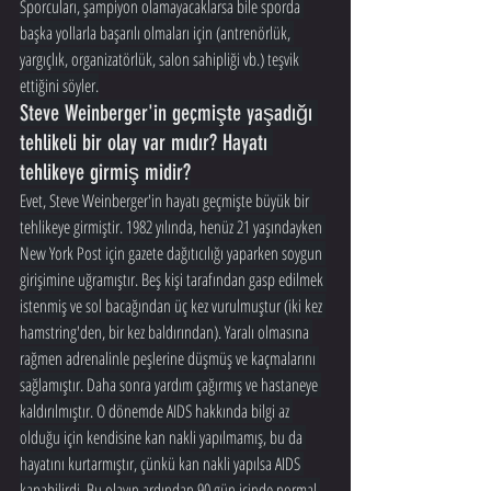
Sporcuları, şampiyon olamayacaklarsa bile sporda 
başka yollarla başarılı olmaları için (antrenörlük, 
yargıçlık, organizatörlük, salon sahipliği vb.) teşvik 
ettiğini söyler.
Steve Weinberger'in geçmişte yaşadığı 
tehlikeli bir olay var mıdır? Hayatı 
tehlikeye girmiş midir?
Evet, Steve Weinberger'in hayatı geçmişte büyük bir 
tehlikeye girmiştir. 1982 yılında, henüz 21 yaşındayken 
New York Post için gazete dağıtıcılığı yaparken soygun 
girişimine uğramıştır. Beş kişi tarafından gasp edilmek 
istenmiş ve sol bacağından üç kez vurulmuştur (iki kez 
hamstring'den, bir kez baldırından). Yaralı olmasına 
rağmen adrenalinle peşlerine düşmüş ve kaçmalarını 
sağlamıştır. Daha sonra yardım çağırmış ve hastaneye 
kaldırılmıştır. O dönemde AIDS hakkında bilgi az 
olduğu için kendisine kan nakli yapılmamış, bu da 
hayatını kurtarmıştır, çünkü kan nakli yapılsa AIDS 
kapabilirdi. Bu olayın ardından 90 gün içinde normal 