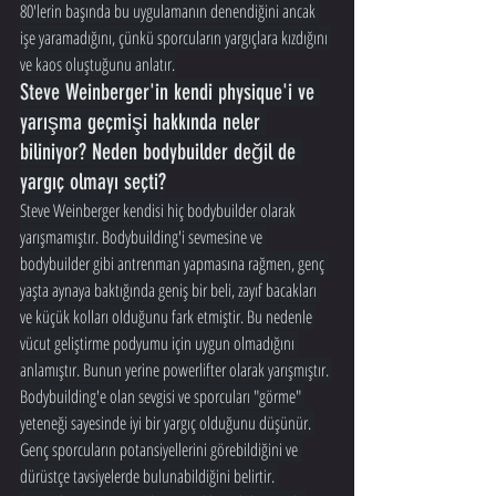
80'lerin başında bu uygulamanın denendiğini ancak 
işe yaramadığını, çünkü sporcuların yargıçlara kızdığını 
ve kaos oluştuğunu anlatır.
Steve Weinberger'in kendi physique'i ve 
yarışma geçmişi hakkında neler 
biliniyor? Neden bodybuilder değil de 
yargıç olmayı seçti?
Steve Weinberger kendisi hiç bodybuilder olarak 
yarışmamıştır. Bodybuilding'i sevmesine ve 
bodybuilder gibi antrenman yapmasına rağmen, genç 
yaşta aynaya baktığında geniş bir beli, zayıf bacakları 
ve küçük kolları olduğunu fark etmiştir. Bu nedenle 
vücut geliştirme podyumu için uygun olmadığını 
anlamıştır. Bunun yerine powerlifter olarak yarışmıştır. 
Bodybuilding'e olan sevgisi ve sporcuları "görme" 
yeteneği sayesinde iyi bir yargıç olduğunu düşünür. 
Genç sporcuların potansiyellerini görebildiğini ve 
dürüstçe tavsiyelerde bulunabildiğini belirtir. 