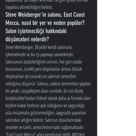
hayatına dönebildiğini belirtir.
Steve Weinberger'in salonu, East Coast 
Mecca, nasıl bir yer ve neden popüler? 
Salon işletmeciliği hakkındaki 
düşünceleri nelerdir?
Steve Weinberger, 38 yıldır kendi salonunu 
işletmektedir ve bu işi yapmayı sevmektedir. 
Salonunun popülerliğinin sırrının, her gün orada 
bulunması, sürekli yeni ekipmanlar alması (klasik 
ekipmanları da tutarak) ve salonun atmosferi 
olduğunu düşünür. Salonu, sadece antrenman yapılan 
bir yerdir, sosyalleşme alanı sınırlıdır. En üst düzey 
bodybuilder'lardan fiziksel olarak daha az formda olan 
kişilere kadar herkese açık olduğunu ve saygısızlığa 
asla müsamaha göstermediğini, saygısızlık yapanları 
salondan attığını belirtir. Salonun duvarlarındaki 
resimler ve tarihi, atmosferine katkı sağlamaktadır. 
"East Coast Mecca" adını kendisinin değil, MD'den 