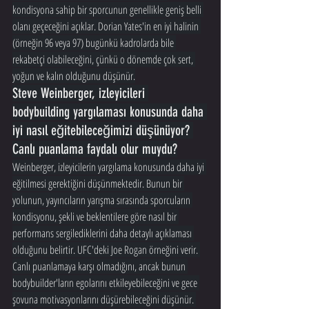
kondisyona sahip bir sporcunun genellikle geniş belli 
olanı geçeceğini açıklar. Dorian Yates'in en iyi halinin 
(örneğin 96 veya 97) bugünkü kadrolarda bile 
rekabetçi olabileceğini, çünkü o dönemde çok sert, 
yoğun ve kalın olduğunu düşünür.
Steve Weinberger, izleyicileri 
bodybuilding yargılaması konusunda daha 
iyi nasıl eğitebileceğimizi düşünüyor? 
Canlı puanlama faydalı olur muydu?
Weinberger, izleyicilerin yargılama konusunda daha iyi 
eğitilmesi gerektiğini düşünmektedir. Bunun bir 
yolunun, yayıncıların yarışma sırasında sporcuların 
kondisyonu, şekli ve beklentilere göre nasıl bir 
performans sergilediklerini daha detaylı açıklaması 
olduğunu belirtir. UFC'deki Joe Rogan örneğini verir. 
Canlı puanlamaya karşı olmadığını, ancak bunun 
bodybuilder'ların egolarını etkileyebileceğini ve gece 
şovuna motivasyonlarını düşürebileceğini düşünür. 