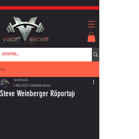
Yazı
vucuthocasi
5 May 2025
3 dakikada okunur
Steve Weinberger Röportajı