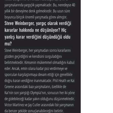
yarışmalarında yargıçlık yapmaktadır. Bu, neredeyse 40 
yıllık bir deneyime denk gelmektedir. Bu uzun süre 
boyunca birçok önemli yarışmada görev almıştır.
Steve Weinberger, yargıç olarak verdiği 
kararlar hakkında ne düşünüyor? Hiç 
yanlış karar verdiğini düşündüğü oldu 
mu?
Steve Weinberger, her yarışmadan sonra kararlarını 
gözden geçirdiğini ve kendisini sorguladığını 
belirtmektedir. Kimsenin mükemmel olmadığını kabul 
eder. Ancak, emin olana kadar poz verdirmeye ve 
sporcuları karşılaştırmaya devam ettiği için genellikle 
doğru kararı verdiğine inanmaktadır. Phil Heath ve Kai 
Greene arasındaki bazı yarışmaların, özellikle de 
Kai'nin son yarıştığı Olympia'nın, sonucun her iki yöne 
de gidebileceği kadar yakın olduğunu düşünmektedir. 
Victor Martinez ve Jay Cutler arasındaki bir yarışmanın 
da benzer şekilde sonuçlanabileceğini belirtir. 