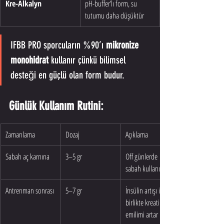
Kre-Alkalyn
pH-buffer’lı form, su 
tutumu daha düşüktür
IFBB PRO sporcuların %90’ı 
mikronize 
monohidrat
 kullanır çünkü bilimsel 
desteği en güçlü olan form budur.
Günlük Kullanım Rutini:
Zamanlama
Dozaj
Açıklama
Sabah aç karnına
3–5 gr
Off günlerde 
sabah kullanılır
Antrenman sonrası
5–7 gr
İnsülin artışı ile 
birlikte kreatin 
emilimi artar