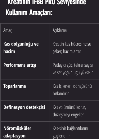
Kreatinin IFBB PRO Seviyesinde 
Kullanım Amaçları:
Amaç
Açıklama
Kas dolgunluğu ve 
Kreatin kas hücresine su 
hacim
çeker; hacim artar
Performans artışı
Patlayıcı güç, tekrar sayısı 
ve set yoğunluğu yükselir
Toparlanma
Kas içi enerji döngüsünü 
hızlandırır
Definasyon destekçisi
Kas volümünü korur, 
düzleşmeyi engeller
Nöromüsküler 
Kas-sinir bağlantılarını 
adaptasyon
güçlendirir