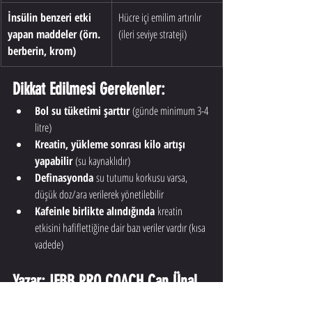
İnsülin benzeri etki 
Hücre içi emilim artırılır 
yapan maddeler (örn. 
(ileri seviye strateji)
berberin, krom)
Dikkat Edilmesi Gerekenler:
Bol su tüketimi şarttır
 (günde minimum 3-4 
litre)
Kreatin, yükleme sonrası kilo artışı 
yapabilir
 (su kaynaklıdır)
Definasyonda
 su tutumu korkusu varsa, 
düşük doz/ara verilerek yönetilebilir
Kafeinle birlikte alındığında
 kreatin 
etkisini hafiflettiğine dair bazı veriler vardır (kısa 
vadede)
Yazar: IFBB PRO COACH Can Ünal
IFBB PRO antrenörü, sahneye hazırlık uzmanı ve 