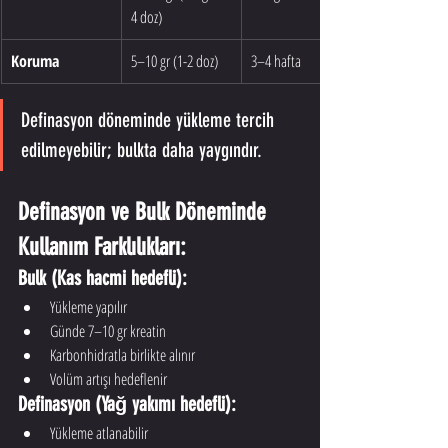
4 doz)
Koruma
5–10 gr (1-2 doz)
3–4 hafta
Definasyon döneminde yükleme tercih 
edilmeyebilir; bulkta daha yaygındır.
Definasyon ve Bulk Döneminde 
Kullanım Farklılıkları:
Bulk (Kas hacmi hedefli):
Yükleme yapılır
Günde 7–10 gr kreatin
Karbonhidratla birlikte alınır
Volüm artışı hedeflenir
Definasyon (Yağ yakımı hedefli):
Yükleme atlanabilir