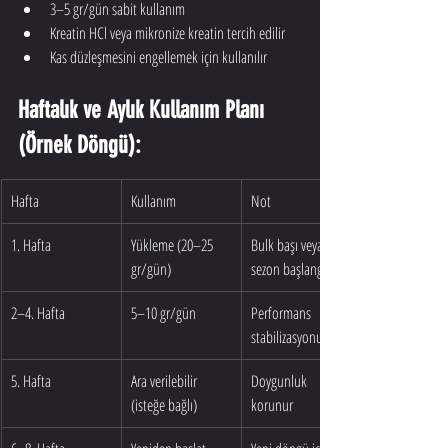
3–5 gr/gün sabit kullanım
Kreatin HCl veya mikronize kreatin tercih edilir
Kas düzleşmesini engellemek için kullanılır
Haftalık ve Aylık Kullanım Planı 
(Örnek Döngü):
Hafta
Kullanım
Not
1. Hafta
Yükleme (20–25 
Bulk başı veya off-
gr/gün)
sezon başlangıcı
2–4. Hafta
5–10 gr/gün
Performans 
stabilizasyonu
5. Hafta
Ara verilebilir 
Doygunluk 
(isteğe bağlı)
korunur