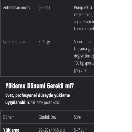
Antrenman öncesi
(İkincil)
Pump etkisi 
isteyenlerde, 
arjinin/sitrülin ile 
kombine edilir
Günlük toplam
5–10 gr
Sporcunun 
kilosuna göre 
değişir (örneğin 
100 kg sporcu: 10 
gr/gün)
Yükleme Dönemi Gerekli mi?
Evet, profesyonel düzeyde yükleme 
uygulanabilir.
Yükleme protokolü:
Dönem
Günlük Doz
Süre
Yükleme
20–25 gr (4-5 gr x 
5–7 gün