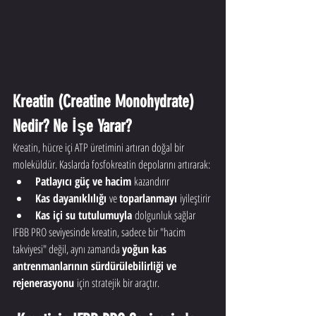
Kreatin (Creatine Monohydrate) 
Nedir? Ne İşe Yarar?
Kreatin, hücre içi ATP üretimini artıran doğal bir 
moleküldür. Kaslarda fosfokreatin depolarını artırarak:
Patlayıcı güç ve hacim
 kazandırır
Kas dayanıklılığı
 ve 
toparlanmayı
 iyileştirir
Kas içi su tutulumuyla
 dolgunluk sağlar
IFBB PRO seviyesinde kreatin, sadece bir "hacim 
takviyesi" değil, aynı zamanda 
yoğun kas 
antrenmanlarının sürdürülebilirliği ve 
rejenerasyonu
 için stratejik bir araçtır.