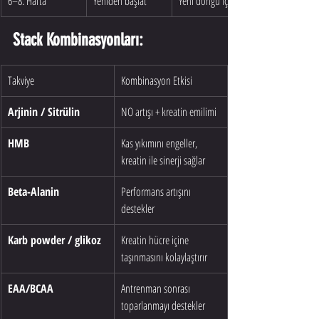
6–8. Hafta
Yeniden başlat
Yeni döngü için
Stack Kombinasyonları:
Takviye
Kombinasyon Etkisi
Arjinin / Sitrülin
NO artışı + kreatin emilimi
HMB
Kas yıkımını engeller, 
kreatin ile sinerji sağlar
Beta-Alanin
Performans artışını 
destekler
Karb powder / glikoz
Kreatin hücre içine 
taşınmasını kolaylaştırır
EAA/BCAA
Antrenman sonrası 
toparlanmayı destekler