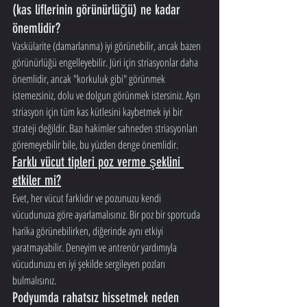
(kas liflerinin görünürlüğü) ne kadar 
önemlidir?
Vaskülarite (damarlanma) iyi görünebilir, ancak bazen 
görünürlüğü engelleyebilir. Jüri için striasyonlar daha 
önemlidir, ancak "korkuluk gibi" görünmek 
istemezsiniz, dolu ve dolgun görünmek istersiniz. Aşırı 
striasyon için tüm kas kütlesini kaybetmek iyi bir 
strateji değildir. Bazı hakimler sahneden striasyonları 
göremeyebilir bile, bu yüzden denge önemlidir.
Farklı vücut tipleri poz verme şeklini 
etkiler mi?
Evet, her vücut farklıdır ve pozunuzu kendi 
vücudunuza göre ayarlamalısınız. Bir poz bir sporcuda 
harika görünebilirken, diğerinde aynı etkiyi 
yaratmayabilir. Deneyim ve antrenör yardımıyla 
vücudunuzu en iyi şekilde sergileyen pozları 
bulmalısınız.
Podyumda rahatsız hissetmek neden 