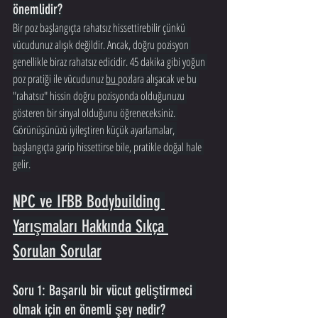
önemlidir?
Bir poz başlangıçta rahatsız hissettirebilir çünkü 
vücudunuz alışık değildir. Ancak, doğru pozisyon 
genellikle biraz rahatsız edicidir. 45 dakika gibi yoğun 
poz pratiği ile vücudunuz 
bu 
pozlara alışacak ve bu 
"rahatsız" hissin doğru pozisyonda olduğunuzu 
gösteren bir sinyal olduğunu öğreneceksiniz. 
Görünüşünüzü iyileştiren küçük ayarlamalar, 
başlangıçta garip hissettirse bile, pratikle doğal hale 
gelir.
NPC ve IFBB Bodybuilding 
Yarışmaları Hakkında Sıkça 
Sorulan Sorular
Soru 1: Başarılı bir vücut geliştirmeci 
olmak için en önemli şey nedir?