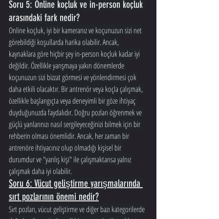
Soru 5: Online koçluk ve in-person koçluk 
arasındaki fark nedir?
Online koçluk, iyi bir kameranız ve koçunuzun sizi net 
görebildiği koşullarda harika olabilir. Ancak, 
kaynaklara göre hiçbir şey in-person koçluk kadar iyi 
değildir. Özellikle yarışmaya yakın dönemlerde 
koçunuzun sizi bizzat görmesi ve yönlendirmesi çok 
daha etkili olacaktır. Bir antrenör veya koçla çalışmak, 
özellikle başlangıçta veya deneyimli bir göze ihtiyaç 
duyduğunuzda faydalıdır. Doğru pozları öğrenmek ve 
güçlü yanlarınızı nasıl sergileyeceğinizi bilmek için bir 
rehberin olması önemlidir. Ancak, her zaman bir 
antrenöre ihtiyacınız olup olmadığı kişisel bir 
durumdur ve "yanlış kişi" ile çalışmaktansa yalnız 
çalışmak daha iyi olabilir.
Soru 6: Vücut geliştirme yarışmalarında 
sırt pozlarının önemi nedir?
Sırt pozları, vücut geliştirme ve diğer bazı kategorilerde 