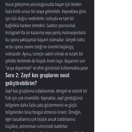
Vücut geliştirme yolculuğunuzda başarı için birden 
fazla kritik unsur bir araya gelmelidir. Kaynaklara göre, 
işin özü doğru nedenlerle, tutkuyla ve tam bir 
bağlılıkla hareket etmektir. Sadece sponsorluk, 
Instagram'da ün kazanma veya yanlış motivasyonlarla 
bu spora yaklaşanlar başarılı olamazlar. Gerçek tutku 
ve bu sporu sevme isteği en önemli başlangıç 
noktasıdır. Ayrıca, süreçte sabırlı olmak ve tutarlı bir 
şekilde ilerlemek de büyük önem taşır. Başarının sırrı 
"acıya dayanmak" ve zihin gücünüzü kullanmakta yatar.
Soru 2: Zayıf kas gruplarını nasıl 
geliştirebilirim?
Zayıf kas gruplarına odaklanmak, dengeli ve estetik bir 
fizik için çok önemlidir. Kaynaklar, zayıf gördüğünüz 
bölgelere daha fazla çaba göstermenizi ve güçlü 
bölgelerden biraz feragat etmenizi önerir. Örneğin, 
eğer bacaklarınız çok büyük ancak baldırlarınız 
küçükse, antrenman rutininizde baldırları 