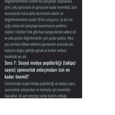
değerlendirmenin önemli bir parçasıdır. Kaynaklara 
göre, arka görünüm ön görünüm kadar önemlidir, bazı 
durumlarda hatta daha da önemli olabilir ve 
değerlendirmenin yüzde 50'sini oluşturur. İyi bir sırt, 
çoğu zaman bir yarışmayı kazanmanıza yardımcı 
olabilir. Erkekler Fizik gibi bazı kategorilerde sadece ön 
ve arka pozlar değerlendirilir, yan pozlar yoktur. Arka 
poz verirken dikkat edilmesi gerekenler arasında lats 
kaslarını doğru şekilde açmak ve kolları serbest 
bırakmak yer alır.
Soru 7: Sosyal medya popülerliği (takipçi 
sayısı) sponsorluk anlaşmaları için ne 
kadar önemli?
Günümüzde sosyal medya popülerliği ve takipçi sayısı, 
sponsorluk anlaşmaları ve markalar için önemlidir. 
Kaynaklar, iki aynı geçmişe sahip kişinin olduğu 
durumda, daha fazla 
takipçisi 
olanın bir şirketin ilgisini 
çekmesinin daha olası olduğunu belirtir. Sosyal 
medya, bir dergi kapağında yer almak kadar önemli 