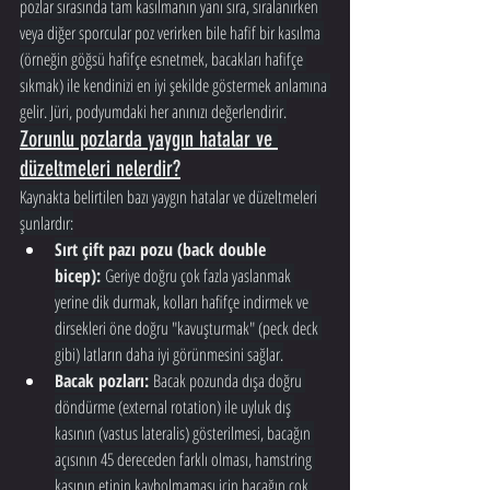
pozlar sırasında tam kasılmanın yanı sıra, sıralanırken 
veya diğer sporcular poz verirken bile hafif bir kasılma 
(örneğin göğsü hafifçe esnetmek, bacakları hafifçe 
sıkmak) ile kendinizi en iyi şekilde göstermek anlamına 
gelir. Jüri, podyumdaki her anınızı değerlendirir.
Zorunlu pozlarda yaygın hatalar ve 
düzeltmeleri nelerdir?
Kaynakta belirtilen bazı yaygın hatalar ve düzeltmeleri 
şunlardır:
Sırt çift pazı pozu (back double 
bicep):
 Geriye doğru çok fazla yaslanmak 
yerine dik durmak, kolları hafifçe indirmek ve 
dirsekleri öne doğru "kavuşturmak" (peck deck 
gibi) latların daha iyi görünmesini sağlar.
Bacak pozları:
 Bacak pozunda dışa doğru 
döndürme (external rotation) ile uyluk dış 
kasının (vastus lateralis) gösterilmesi, bacağın 
açısının 45 dereceden farklı olması, hamstring 
kasının etinin kaybolmaması için bacağın çok 