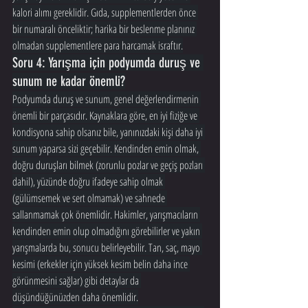
kalori alımı gereklidir. Gıda, supplementlerden önce 
bir numaralı önceliktir; harika bir beslenme planınız 
olmadan supplementlere para harcamak israftır.
Soru 4: Yarışma için podyumda duruş ve 
sunum ne kadar önemli?
Podyumda duruş ve sunum, genel değerlendirmenin 
önemli bir parçasıdır. Kaynaklara göre, en iyi fiziğe ve 
kondisyona sahip olsanız bile, yanınızdaki kişi daha iyi 
sunum yaparsa sizi geçebilir. Kendinden emin olmak, 
doğru duruşları bilmek (zorunlu pozlar ve geçiş pozları 
dahil), yüzünde doğru ifadeye sahip olmak 
(gülümsemek ve sert olmamak) ve sahnede 
sallanmamak çok önemlidir. Hakimler, yarışmacıların 
kendinden emin olup olmadığını görebilirler ve yakın 
yarışmalarda bu, sonucu belirleyebilir. Tan, saç, mayo 
kesimi (erkekler için yüksek kesim belin daha ince 
görünmesini sağlar) gibi detaylar da 
düşündüğünüzden daha önemlidir.