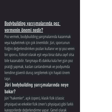
Bodybuilding yarışmalarında poz 
vermenin önemi nedir?
Poz vermek, bodybuilding yarışmalarında kazanmak 
veya kaybetmek için çok önemlidir. Jüri, sporcunun 
fiziğini değerlendirirken pozları kullanır ve iyi poz veren 
bir sporcu, fiziksel olarak eşit veya biraz daha zayıf olsa 
bile kazanabilir. Yarışmaya 45 dakika kala her gün poz 
pratiği yapmak, kasları canlandırmak ve podyumda 
kendine güvenli duruş sergilemek için hayati önem 
taşır.
Jüri bodybuilding yarışmalarında neye 
bakar?
Jüri "hakemler", açık (open), klasik fizik (classic 
physique) ve erkekler fizik (men's physique) gibi farklı 
kategorilerde değerlendirme yapar. Genel olarak 