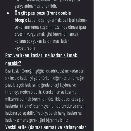
geriye atılmaması önemlidir.
Ön çift pazı pozu (front double 
bicep):
 Latları dışarı çıkarmak, beli içeri çekmek 
ve kolların omuz çizgisinin üzerinde olması (pazı 
zirvesini vurgulamak için) önemlidir, ancak 
kolların çok yukarı kaldırılması latları 
kaybettirebilir.
Poz verirken kasları ne kadar sıkmak 
gerekir?
Bazı kaslar (örneğin göğüs, quadriceps) ne kadar sert 
sıkılırsa o kadar iyi görünürken, diğer kaslar (örneğin 
pazı, lat) çok fazla sıkıldığında enerji kaybına ve 
titremeye neden olabilir. 
Gereken 
en az kasılma 
miktarını bulmak önemlidir. Özellikle quadriceps gibi 
kaslarda "titreme" istenmeyen bir durumdur ve enerji 
kaybına yol açabilir. Pratik yaparak hangi kasları ne 
kadar kasmanız gerektiğini öğrenmelisiniz.
Vaskülarite (damarlanma) ve striasyonlar 