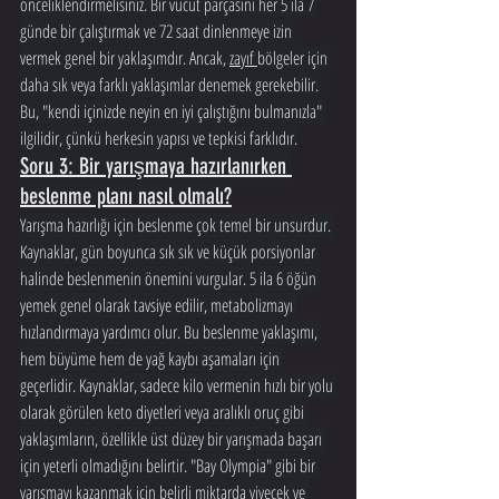
önceliklendirmelisiniz. Bir vücut parçasını her 5 ila 7 
günde bir çalıştırmak ve 72 saat dinlenmeye izin 
vermek genel bir yaklaşımdır. Ancak, 
zayıf 
bölgeler için 
daha sık veya farklı yaklaşımlar denemek gerekebilir. 
Bu, "kendi içinizde neyin en iyi çalıştığını bulmanızla" 
ilgilidir, çünkü herkesin yapısı ve tepkisi farklıdır.
Soru 3: Bir yarışmaya hazırlanırken 
beslenme planı nasıl olmalı?
Yarışma hazırlığı için beslenme çok temel bir unsurdur. 
Kaynaklar, gün boyunca sık sık ve küçük porsiyonlar 
halinde beslenmenin önemini vurgular. 5 ila 6 öğün 
yemek genel olarak tavsiye edilir, metabolizmayı 
hızlandırmaya yardımcı olur. Bu beslenme yaklaşımı, 
hem büyüme hem de yağ kaybı aşamaları için 
geçerlidir. Kaynaklar, sadece kilo vermenin hızlı bir yolu 
olarak görülen keto diyetleri veya aralıklı oruç gibi 
yaklaşımların, özellikle üst düzey bir yarışmada başarı 
için yeterli olmadığını belirtir. "Bay Olympia" gibi bir 
yarışmayı kazanmak için belirli miktarda yiyecek ve 