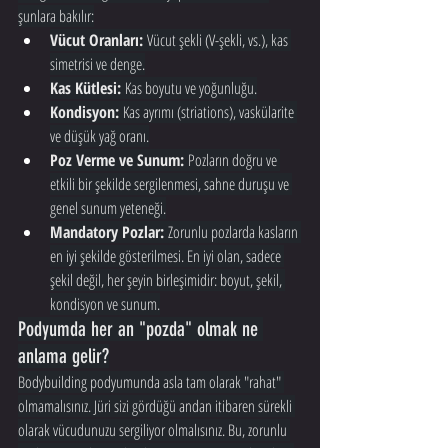
şunlara bakılır:
Vücut Oranları:
 Vücut şekli (V-şekli, vs.), kas 
simetrisi ve denge.
Kas Kütlesi:
 Kas boyutu ve yoğunluğu.
Kondisyon:
 Kas ayrımı (striations), vaskülarite 
ve düşük yağ oranı.
Poz Verme ve Sunum:
 Pozların doğru ve 
etkili bir şekilde sergilenmesi, sahne duruşu ve 
genel sunum yeteneği.
Mandatory Pozlar:
 Zorunlu pozlarda kasların 
en iyi şekilde gösterilmesi. En iyi olan, sadece 
şekil değil, her şeyin birleşimidir: boyut, şekil, 
kondisyon ve sunum.
Podyumda her an "pozda" olmak ne 
anlama gelir?
Bodybuilding podyumunda asla tam olarak "rahat" 
olmamalısınız. Jüri sizi gördüğü andan itibaren sürekli 
olarak vücudunuzu sergiliyor olmalısınız. Bu, zorunlu 