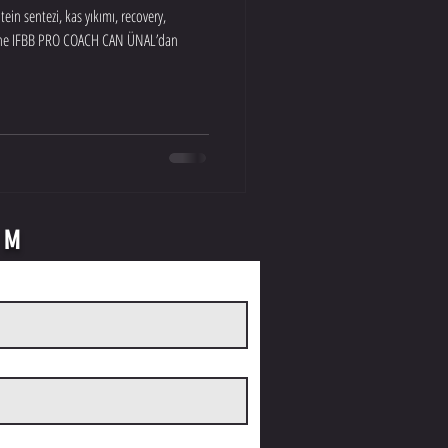
tein sentezi, kas yıkımı, recovery,
erine IFBB PRO COACH CAN ÜNAL’dan
RM