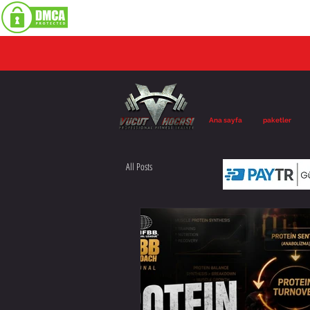
Ana sayfa
paketler
All Posts