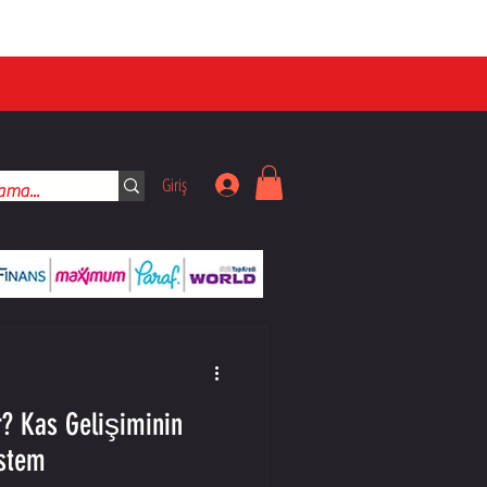
Giriş
r? Kas Gelişiminin
istem