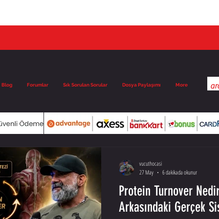
Blog
Forumlar
Sık Sorulan Sorular
Dosya Paylaşımı
More
vucuthocasi
27 May
6 dakikada okunur
Protein Turnover Nedi
Arkasındaki Gerçek S