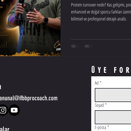
Protein turnover nedir? Kas gelişimi, pro
enhanced ve doğal sporcu farkları üz
bilimsel ve profesyonel detaylı analiz.
ÜYE FO
Ad
*
m
anunal@ifbbprocoach.com
Soyad
*
E-posta
*
kalar