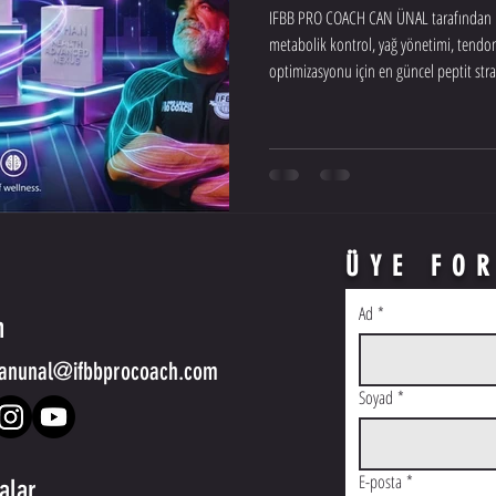
IFBB PRO COACH CAN ÜNAL tarafından hazı
metabolik kontrol, yağ yönetimi, tend
optimizasyonu için en güncel peptit str
yönetim ve performans dünyasında doğr
sporcular için premium bir kaynak.
ÜYE FO
Ad
*
m
anunal@ifbbprocoach.com
Soyad
*
E-posta
*
kalar