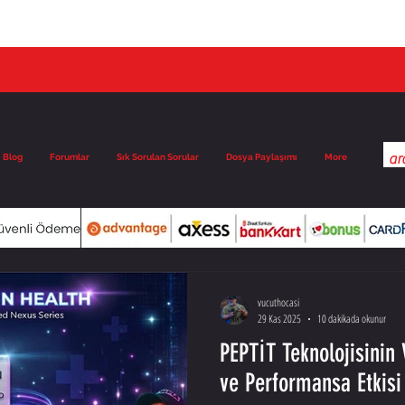
Blog
Forumlar
Sık Sorulan Sorular
Dosya Paylaşımı
More
vucuthocasi
29 Kas 2025
10 dakikada okunur
PEPTİT Teknolojisinin
ve Performansa Etkisi