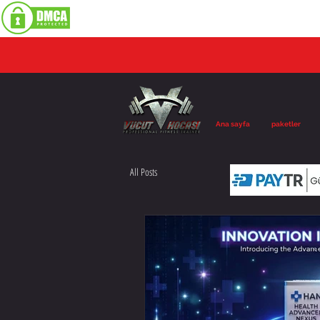
Ana sayfa
paketler
All Posts