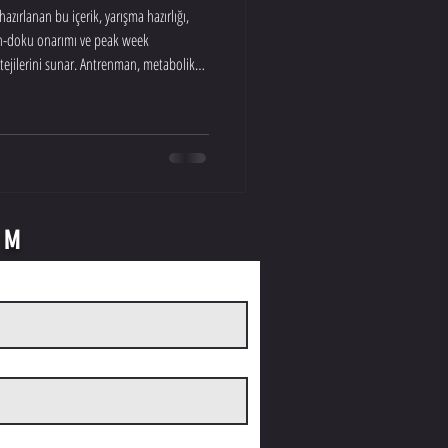
rlanan bu içerik, yarışma hazırlığı,
on-doku onarımı ve peak week
atejilerini sunar. Antrenman, metabolik
u peptit kullanımını arayan profesyonel
RM