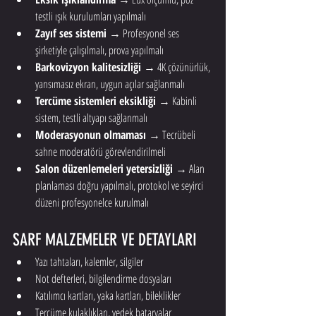
testli ışık kurulumları yapılmalı
Zayıf ses sistemi
 → Profesyonel ses 
şirketiyle çalışılmalı, prova yapılmalı
Barkovizyon kalitesizliği
 → 4K çözünürlük, 
yansımasız ekran, uygun açılar sağlanmalı
Tercüme sistemleri eksikliği
 → Kabinli 
sistem, testli altyapı sağlanmalı
Moderasyonun olmaması
 → Tecrübeli 
sahne moderatörü görevlendirilmeli
Salon düzenlemeleri yetersizliği
 → Alan 
planlaması doğru yapılmalı, protokol ve seyirci 
düzeni profesyonelce kurulmalı
SARF MALZEMELER VE DETAYLARI
Yazı tahtaları, kalemler, silgiler
Not defterleri, bilgilendirme dosyaları
Katılımcı kartları, yaka kartları, bileklikler
Tercüme kulaklıkları, yedek bataryalar