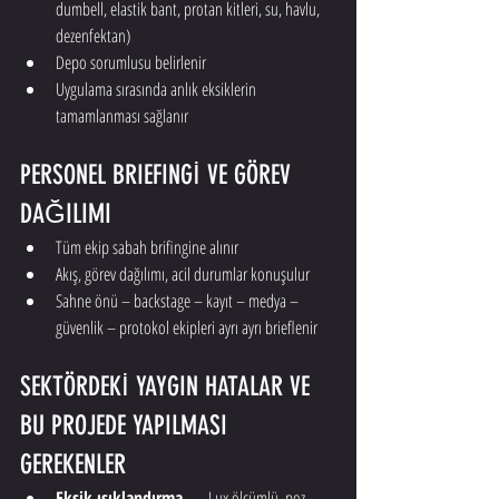
dumbell, elastik bant, protan kitleri, su, havlu, 
dezenfektan)
Depo sorumlusu belirlenir
Uygulama sırasında anlık eksiklerin 
tamamlanması sağlanır
PERSONEL BRIEFINGİ VE GÖREV 
DAĞILIMI
Tüm ekip sabah brifingine alınır
Akış, görev dağılımı, acil durumlar konuşulur
Sahne önü – backstage – kayıt – medya – 
güvenlik – protokol ekipleri ayrı ayrı brieflenir
SEKTÖRDEKİ YAYGIN HATALAR VE 
BU PROJEDE YAPILMASI 
GEREKENLER
Eksik ışıklandırma
 → Lux ölçümlü, poz 