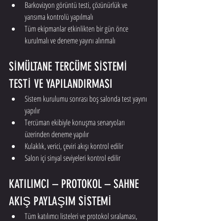
Barkovizyon görüntü testi, çözünürlük ve 
yansıma kontrolü yapılmalı
Tüm ekipmanlar etkinlikten bir gün önce 
kurulmalı ve deneme yayını alınmalı
SİMÜLTANE TERCÜME SİSTEMİ 
TESTİ VE YAPILANDIRMASI
Sistem kurulumu sonrası boş salonda test yayını 
yapılır
Tercüman ekibiyle konuşma senaryoları 
üzerinden deneme yapılır
Kulaklık, verici, çeviri akışı kontrol edilir
Salon içi sinyal seviyeleri kontrol edilir
KATILIMCI – PROTOKOL – SAHNE 
AKIŞ PAYLAŞIM SİSTEMİ
Tüm katılımcı listeleri ve protokol sıralaması, 