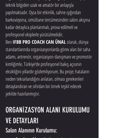
teknik bilgiden uzak ve amatör bir anlayışla 
yapılmaktadır. Oysa bir etkinlik, sahne ışığından 
barkovizyona, simültane tercümesinden salon akışına 
kadar detaylıca planlanmalı, prova edilmeli ve 
profesyonel ekiplerle yürütülmelidir.
Ben 
IFBB PRO COACH CAN ÜNAL
 olarak, dünya 
standartlarında organizasyonlarda görev alan bir saha 
adamı, antrenör, organizasyon danışmanı ve promotör 
kimliğimle, Türkiye’de profesyonel bakış açısının 
eksikliğini yıllardır gözlemliyorum. Bu proje; hataların 
neden tekrarlandığını anlatan, olması gerekenleri 
detaylandıran ve sıfırdan bir örnek teşkil edecek 
şekilde hazırlanmıştır.
ORGANİZASYON ALANI KURULUMU 
VE DETAYLARI
Salon Alanının Kurulumu: