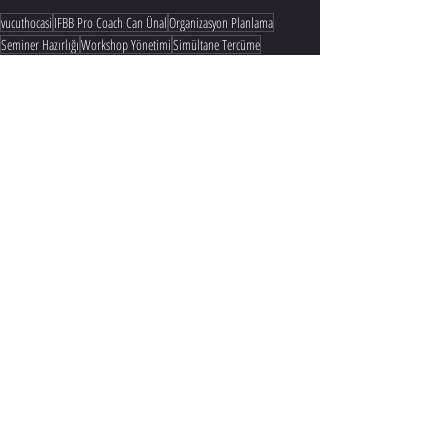
vucuthocasi
IFBB Pro Coach Can Ünal
Organizasyon Planlama
Seminer Hazırlığı
Workshop Yönetimi
Simültane Tercüme
Teknik Altyapı
Işık ve Ses Testleri
Türkiye Organizasyon Hataları
Profesyonel Etkinlik Yönetimi
Son Yazılar
Hepsini Gör