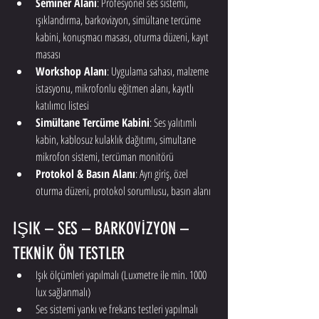
Seminer Alanı
: Profesyonel ses sistemi, 
ışıklandırma, barkovizyon, simültane tercüme 
kabini, konuşmacı masası, oturma düzeni, kayıt 
masası
Workshop Alanı
: Uygulama sahası, malzeme 
istasyonu, mikrofonlu eğitmen alanı, kayıtlı 
katılımcı listesi
Simültane Tercüme Kabini
: Ses yalıtımlı 
kabin, kablosuz kulaklık dağıtımı, simultane 
mikrofon sistemi, tercüman monitörü
Protokol & Basın Alanı
: Ayrı giriş, özel 
oturma düzeni, protokol sorumlusu, basın alanı
IŞIK – SES – BARKOVİZYON – 
TEKNİK ÖN TESTLER
Işık ölçümleri yapılmalı (Luxmetre ile min. 1000 
lux sağlanmalı)
Ses sistemi yankı ve frekans testleri yapılmalı