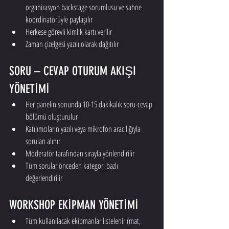
organizasyon backstage sorumlusu ve sahne 
koordinatörüyle paylaşılır
Herkese görevli kimlik kartı verilir
Zaman çizelgesi yazılı olarak dağıtılır
SORU – CEVAP OTURUM AKIŞI 
YÖNETİMİ
Her panelin sonunda 10-15 dakikalık soru-cevap 
bölümü oluşturulur
Katılımcıların yazılı veya mikrofon aracılığıyla 
soruları alınır
Moderatör tarafından sırayla yönlendirilir
Tüm sorular önceden kategori bazlı 
değerlendirilir
WORKSHOP EKİPMAN YÖNETİMİ
Tüm kullanılacak ekipmanlar listelenir (mat, 