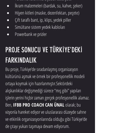
İkram malzemeleri (bardak, su, kahve, şeker)
Hijyen kitleri (maske, dezenfektan, peçete)
Çift taraflı bant, ip, klips, yedek piller
Simültane sistem yedek kabloları
Powerbank ve prizler
PROJE SONUCU VE TÜRKİYE’DEKİ 
FARKINDALIK
Bu proje, Türkiye’de sıradanlaşmış organizasyon 
kültürünü aşmak ve örnek bir profesyonellik modeli 
ortaya koymak için hazırlanmıştır.Sektördeki 
alışkanlıklar değişmediği sürece “mış gibi” yapılan 
işlerin yerini hiçbir zaman gerçek profesyonellik alamaz.
Ben, 
IFBB PRO COACH CAN ÜNAL
 olarak; bu 
vizyonla hareket ediyor ve uluslararası düzeyde sahne 
ve etkinlik organizasyonlarında olduğu gibi Türkiye’de 
de çıtayı yukarı taşımaya devam ediyorum.